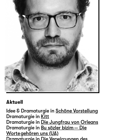
Aktuell
Idee & Dramaturgie in
Schöne Vorstellung
Dramaturgie in
Kitt
Dramaturgie in
Die Jungfrau von Orleans
Dramaturgie in
Bu sözler bizim — Die
Worte gehören uns (UA)
Dramaturgie in
Die Verwirrungen des