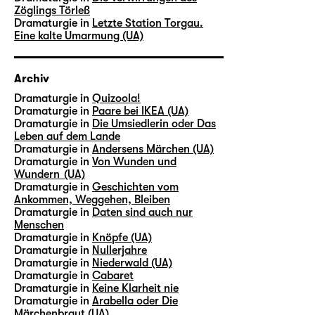
Zöglings Törleß
Dramaturgie in
Letzte Station Torgau.
Eine kalte Umarmung (UA)
Archiv
Dramaturgie in
Quizoola!
Dramaturgie in
Paare bei IKEA (UA)
Dramaturgie in
Die Umsiedlerin oder Das
Leben auf dem Lande
Dramaturgie in
Andersens Märchen (UA)
Dramaturgie in
Von Wunden und
Wundern (UA)
Dramaturgie in
Geschichten vom
Ankommen, Weggehen, Bleiben
Dramaturgie in
Daten sind auch nur
Menschen
Dramaturgie in
Knöpfe (UA)
Dramaturgie in
Nullerjahre
Dramaturgie in
Niederwald (UA)
Dramaturgie in
Cabaret
Dramaturgie in
Keine Klarheit nie
Dramaturgie in
Arabella oder Die
Märchenbraut (UA)