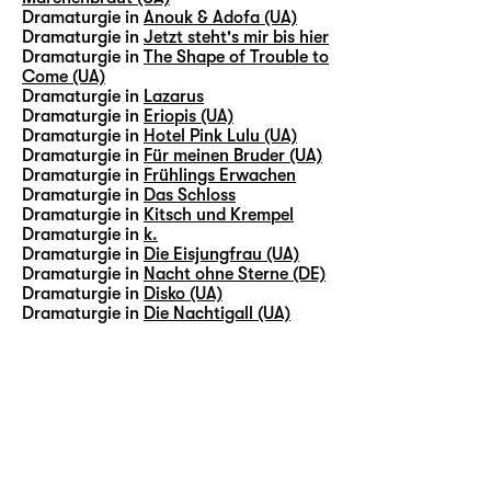
Dramaturgie in
Anouk & Adofa (UA)
Dramaturgie in
Jetzt steht's mir bis hier
Dramaturgie in
The Shape of Trouble to
Come (UA)
Dramaturgie in
Lazarus
Dramaturgie in
Eriopis (UA)
Dramaturgie in
Hotel Pink Lulu (UA)
Dramaturgie in
Für meinen Bruder (UA)
Dramaturgie in
Frühlings Erwachen
Dramaturgie in
Das Schloss
Dramaturgie in
Kitsch und Krempel
Dramaturgie in
k.
Dramaturgie in
Die Eisjungfrau (UA)
Dramaturgie in
Nacht ohne Sterne (DE)
Dramaturgie in
Disko (UA)
Dramaturgie in
Die Nachtigall (UA)