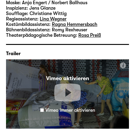
Maske:
Anja Engert / Norbert Ballhaus
lnspizienz:
Jens Glanze
Soufflage:
Christiane Wittig
Regieassistenz:
Lina Wegner
Kostümbildassistenz:
Ragna Hemmersbach
Bühnenbildassistenz:
Romy Rexheuser
Theaterpädagogische Betreuung:
Rosa Preiß
Trailer
i
Vimeo aktivieren
Vimeo immer aktivieren