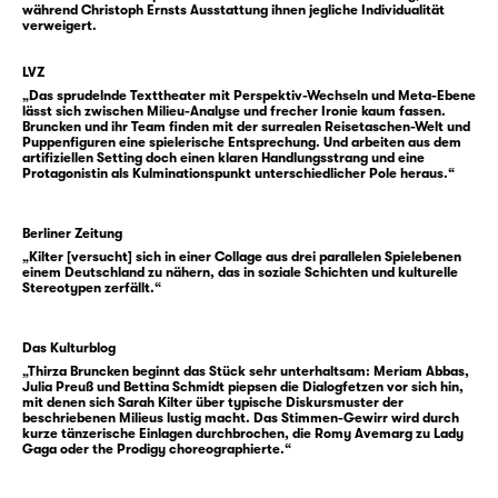
materialistisch und sicher nicht links. Hat
während Christoph Ernsts Ausstattung ihnen jegliche Individualität
man allerdings ein kostspieliges Tattoo,
verweigert.
sagen wir, für mehr als 500 €, kratzt das
LVZ
landläufig nicht am Image einer
„Das sprudelnde Texttheater mit Perspektiv-Wechseln und Meta-Ebene
antikapitalistischen Gesinnung — solange
lässt sich zwischen Milieu-Analyse und frecher Ironie kaum fassen.
Bruncken und ihr Team finden mit der surrealen Reisetaschen-Welt und
das Motiv stimmt. Ihmchen empfindet das als
Puppenfiguren eine spielerische Entsprechung. Und arbeiten aus dem
scheinheilig. Wie auch so vieles andere, das
artifiziellen Setting doch einen klaren Handlungsstrang und eine
Protagonistin als Kulminationspunkt unterschiedlicher Pole heraus.“
sie ihrer deutschen Heimat attestiert. Selbst
im engen Freundeskreis und erst recht vor
Berliner Zeitung
der eigenen Charlottenburger Haustür lauern
„Kilter [versucht] sich in einer Collage aus drei parallelen Spielebenen
die blinden Flecken, die niemand sehen will.
einem Deutschland zu nähern, das in soziale Schichten und kulturelle
Stereotypen zerfällt.“
Gerade nicht diejenigen, die sich als
besonders reflektiert verstehen.
Wieso Ihmchen dafür einen geschärften Blick
Das Kulturblog
hat? Sie steht eben nur mit einem Bein in der
„Thirza Bruncken beginnt das Stück sehr unterhaltsam: Meriam Abbas,
Julia Preuß und Bettina Schmidt piepsen die Dialogfetzen vor sich hin,
deutschen Mehrheitsgesellschaft. Mit dem
mit denen sich Sarah Kilter über typische Diskursmuster der
beschriebenen Milieus lustig macht. Das Stimmen-Gewirr wird durch
anderen steht sie auf der Badstraße im
kurze tänzerische Einlagen durchbrochen, die Romy Avemarg zu Lady
Gaga oder the Prodigy choreographierte.“
Wedding, wo sie zeitweise beim algerischen
Vater aufgewachsen ist. Dieser Teil von ihr ist