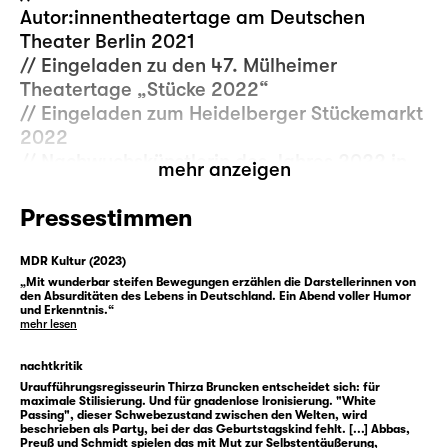
Autor:innentheatertage am Deutschen
Theater Berlin 2021
// Eingeladen zu den 47. Mülheimer
Theatertage „Stücke 2022“
// Eingeladen zum Heidelberger Stückemarkt
2022
// Nachwuchskünstlerin des Jahres 2022 in
mehr anzeigen
der Kritiker:innen-Umfrage der Zeitschrift
„Theater heute“ ist Sarah Kilter
Pressestimmen
// Christoph Ernst war in der Kategorie
„Raum“ mit „White Passing“ (UA) für den
MDR Kultur (2023)
Deutschen Theaterpreis DER FAUST 2022
„Mit wunderbar steifen Bewegungen erzählen die Darstellerinnen von
den Absurditäten des Lebens in Deutschland. Ein Abend voller Humor
nominiert.
und Erkenntnis.“
mehr lesen
Eine teure Handtasche ist ein Statussymbol.
nachtkritik
Man beweist einen bestimmten Geschmack,
Uraufführungsregisseurin Thirza Bruncken entscheidet sich: für
ein entsprechendes Milieu und dass man es
maximale Stilisierung. Und für gnadenlose lronisierung. "White
Passing", dieser Schwebezustand zwischen den Welten, wird
sich leisten kann. Logisch, so jemand ist
beschrieben als Party, bei der das Geburtstagskind fehlt. [...] Abbas,
Preuß und Schmidt spielen das mit Mut zur Selbstentäußerung,