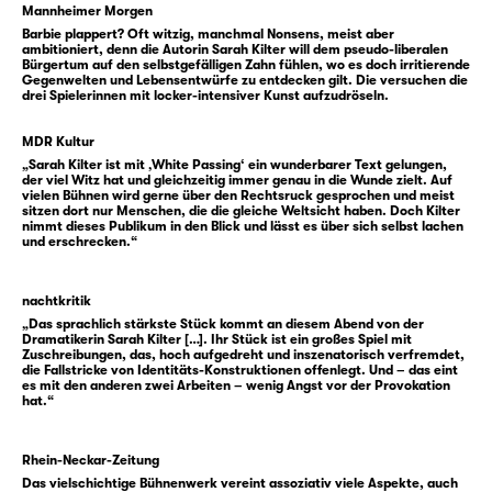
gewissermaßen undercover, denn irgendwie
Mannheimer Morgen
„sieht man das nicht bei ihr“, das
Barbie plappert? Oft witzig, manchmal Nonsens, meist aber
ambitioniert, denn die Autorin Sarah Kilter will dem pseudo-liberalen
Migrantische. Sonst hätte man doch ganz
Bürgertum auf den selbstgefälligen Zahn fühlen, wo es doch irritierende
Gegenwelten und Lebensentwürfe zu entdecken gilt. Die versuchen die
anders Verständnis gehabt, hätte das mit
drei Spielerinnen mit locker-intensiver Kunst aufzudröseln.
einbezogen und Rücksicht genommen! Doch
darum bittet die Erzählerin nicht. Auch
MDR Kultur
richtigstellen will sie nichts. Aber einen
„Sarah Kilter ist mit ‚White Passing‘ ein wunderbarer Text gelungen,
der viel Witz hat und gleichzeitig immer genau in die Wunde zielt. Auf
Perspektivwechsel bietet sie an. Und eine
vielen Bühnen wird gerne über den Rechtsruck gesprochen und meist
sitzen dort nur Menschen, die die gleiche Weltsicht haben. Doch Kilter
erweckende Nacht im (anders) geteilten
nimmt dieses Publikum in den Blick und lässt es über sich selbst lachen
und erschrecken.“
Berlin.
Mit „White Passing“ zeigt die Autorin
Sarah
Kilter
ein feines Gespür für die Ambivalenzen
nachtkritik
und Widersprüche unserer Gesellschaft.
„Das sprachlich stärkste Stück kommt an diesem Abend von der
Dramatikerin Sarah Kilter […]. Ihr Stück ist ein großes Spiel mit
Formstark weiß sie diese über die
Zuschreibungen, das, hoch aufgedreht und inszenatorisch verfremdet,
die Fallstricke von Identitäts-Konstruktionen offenlegt. Und – das eint
verschiedenen Ebenen des Textes
es mit den anderen zwei Arbeiten – wenig Angst vor der Provokation
auszuspielen und macht in ihrer Abrechnung
hat.“
selbst vor der eigenen Person nicht halt: mit
dem Verschnitt von Autorin und Werk. Wäre
Rhein-Neckar-Zeitung
sie in diesem Umgang nicht so unprätentiös
Das vielschichtige Bühnenwerk vereint assoziativ viele Aspekte, auch