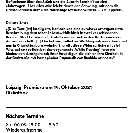
Reflexionen über das Stück und die Autorin Sarah Kilter sind
humorvoll, es könnte einem das Lachen im
einbezogen. Aber alles wird leicht durch den Schwung, mit dem die
Darstellerinnen durch die flauschige Szenerie wirbeln. – Viel Applaus.
Halse stecken bleiben.
Kultura Extra
„White Passing“ von
Sarah Kilter
ist eines von
„[D]er Text [ist] intelligent, ironisch und eine durchaus ernstgemeinte
drei Gewinnerstücken der
Beschreibung deutscher Lebenswirklichkeit in zwei verschiedenen
Berliner Stadtbezirken. Jedenfalls wie sie sich in den Reflexionen der
Autor:innentheatertage 2021 des Deutschen
Autorin darstellt. [...] Die Autorin, selbst im Wedding aufgewachsen und
nun in Charlottenburg wohnhaft, greift diese Widersprüche mit viel
Theaters Berlin. Die Jury, bestehend aus
Witz auf und reflektiert das sogenannte ‚White Passing‘ (also als
Dramatiker Lukas Bärfuss, Schauspielerin
biodeutsch durchgehend) ihrer Hauptfigur, die sich an ihre Kindheit in
der Badstraße mit homophober Rapmusik von Bushido erinnert.“
Fritzi Haberlandt sowie Musiker und
Regisseur Schorsch Kamerun, hat sie unter
212 Einsendungen ausgewählt. Zusammen
werden die Texte in einer Langen Nacht der
Leipzig-Premiere am 14. Oktober 2021
Autor_innen in Berlin zur Uraufführung
Diskothek
gebracht. Als Partnertheater realisiert das
Schauspiel Leipzig die Inszenierung von
„White Passing“. Die Regie übernimmt
Thirza
Nächste Termine
Bruncken
, die nach „
Drei sind wir
“ und
So, 06.09. 18:00 — 19:40
„
Lebendfallen
“ zum dritten Mal die
Wiederaufnahme