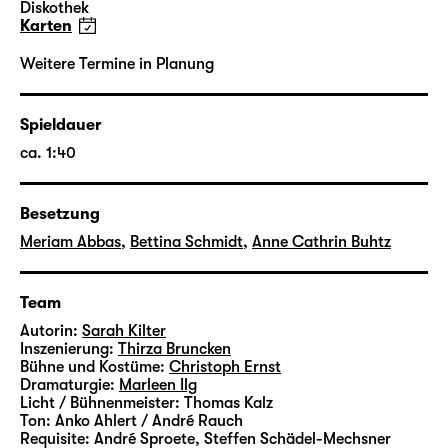
Diskothek-Bühne bespielt.
Diskothek
Karten
Sarah Kilter
wurde 1994 in Berlin geboren. Sie
Weitere Termine in Planung
studierte von 2016 bis 2020 Szenisches
Schreiben an der Universität der Künste
Berlin. Ihre Stücke liefen in
Spieldauer
Werkstattinszenierungen am Hans Otto
ca. 1:40
Theater in Potsdam, am bat-Studiotheater
sowie in der Box des Deutschen Theaters
Besetzung
Berlin. Ihr erstes Hörspiel „Mädchen-
Liegestütze“ wurde 2019 im Deutschlandfunk
Meriam Abbas
,
Bettina Schmidt
,
Anne Cathrin Buhtz
Kultur urgesendet.
Team
Zusatzhinweise auf sensible Inhalte zu
„White Passing“ finden Sie
Autorin:
Sarah Kilter
hier
.
Inszenierung:
Thirza Bruncken
Bühne und Kostüme:
Christoph Ernst
Dramaturgie:
Marleen Ilg
Licht / Bühnenmeister:
Thomas Kalz
Ton:
Anko Ahlert / André Rauch
Requisite:
André Sproete
,
Steffen Schädel-Mechsner