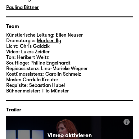
Paulina Bittner.
Paulina Bittner
Team
Künstlerische Leitung:
Ellen Neuser
Dramaturgie:
Marleen Ilg
Licht:
Chris Gaidzik
Video:
Lukas Zeidler
Ton:
Heribert Weitz
Soufflage:
Philine Engelhardt
Regieassistenz:
Lina-Marieke Wegner
Kostümassistenz:
Carolin Schmelz
Maske:
Cordula Kreuter
Requisite:
Sebastian Hubel
Bühnenmeister:
Tilo Münster
Trailer
i
Vimeo aktivieren