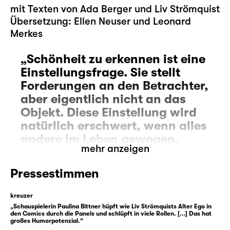
mit Texten von Ada Berger und Liv Strömquist
Übersetzung: Ellen Neuser und Leonard
Merkes
Schönheit zu erkennen ist eine
Einstellungsfrage. Sie stellt
Forderungen an den Betrachter,
aber eigentlich nicht an das
Objekt. Diese Einstellung wird
natürlich erschwert, wenn alles
andere im Leben gewogen,
mehr anzeigen
gemessen, verarbeitet und mit
einem Preisschild versehen ist,
Pressestimmen
nichts ist unberechenbar,
subversiv. Nur Liebe und Kunst.
kreuzer
Und Schönheit. Das
„Schauspielerin Paulina Bittner hüpft wie Liv Strömquists Alter Ego in
den Comics durch die Panels und schlüpft in viele Rollen. [...] Das hat
Vorschreiben von dem, was
großes Humorpotenzial.“