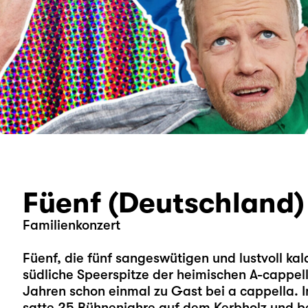
Füenf (Deutschland)
Familienkonzert
Füenf, die fünf sangeswütigen und lustvoll k
südliche Speerspitze der heimischen A-cappe
Jahren schon einmal zu Gast bei a cappella. 
satte 25 Bühnenjahre auf dem Kerbholz und be