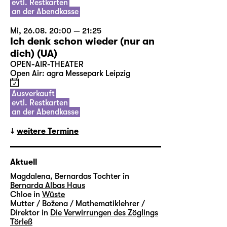
evtl. Restkarten
an der Abendkasse
Mi, 26.08. 20:00 — 21:25
Ich denk schon wieder (nur an
dich) (UA)
OPEN-AIR-THEATER
Open Air: agra Messepark Leipzig
Ausverkauft
evtl. Restkarten
an der Abendkasse
weitere Termine
Aktuell
Magdalena, Bernardas Tochter in
Bernarda Albas Haus
Chloe in
Wüste
Mutter / Božena / Mathematiklehrer /
Direktor in
Die Verwirrungen des Zöglings
Törleß