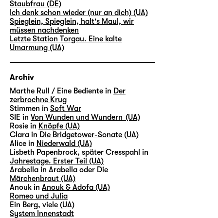
Staubfrau (DE)
Ich denk schon wieder (nur an dich) (UA)
Spieglein, Spieglein, halt's Maul, wir
müssen nachdenken
Letzte Station Torgau. Eine kalte
Umarmung (UA)
Archiv
Marthe Rull / Eine Bediente in
Der
zerbrochne Krug
Stimmen in
Soft War
SIE in
Von Wunden und Wundern (UA)
Rosie in
Knöpfe (UA)
Clara in
Die Bridgetower-Sonate (UA)
Alice in
Niederwald (UA)
Lisbeth Papenbrock, später Cresspahl in
Jahrestage. Erster Teil (UA)
Arabella in
Arabella oder Die
Märchenbraut (UA)
Anouk in
Anouk & Adofa (UA)
Romeo und Julia
Ein Berg, viele (UA)
System Innenstadt