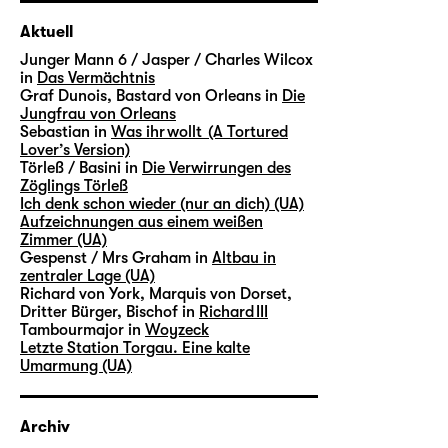
Aktuell
Junger Mann 6 / Jasper / Charles Wilcox
in
Das Vermächtnis
Graf Dunois, Bastard von Orleans in
Die
Jungfrau von Orleans
Sebastian in
Was ihr wollt (A Tortured
Lover’s Version)
Törleß / Basini in
Die Verwirrungen des
Zöglings Törleß
Ich denk schon wieder (nur an dich) (UA)
Aufzeichnungen aus einem weißen
Zimmer (UA)
Gespenst / Mrs Graham in
Altbau in
zentraler Lage (UA)
Richard von York, Marquis von Dorset,
Dritter Bürger, Bischof in
Richard III
Tambourmajor in
Woyzeck
Letzte Station Torgau. Eine kalte
Umarmung (UA)
Archiv