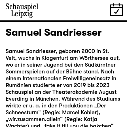
Samuel Sandriesser
Samuel Sandriesser, geboren 2000 in St.
Veit, wuchs in Klagenfurt am Wörthersee auf,
wo er in seiner Jugend bei den Südkärntner
Sommerspielen auf der Bühne stand. Nach
einem Internationalen Freiwilligeneinsatz in
Rumänien studierte er von 2019 bis 2023
Schauspiel an der Theaterakademie August
Everding in München. Während des Studiums
wirkte er u. a. in den Produktionen „Der
Schneesturm“ (Regie: Marcel Kohler),
„wir.zusammen.allein“ (Regie: Katja
Wachter) und „fake it till you die bakchen“