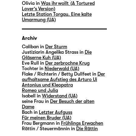
Olivia in
Was ihr wollt (A Tortured
Lover’s Version)
Letzte Station Torgau. Eine kalte
Umarmung (UA)
Archiv
Caliban in
Der Sturm
Justiziarin Angelika Strass in
Die
Gläserne Kuh (UA)
Eve Rull in
Der zerbrochne Krug
Tochter in
Niederwald (UA)
Flake / Richterin / Betty Dullfeet in
Der
aufhaltsame Aufstieg des Arturo Ui
Antonius und Kleopatra
Romeo und Julia
Isabell in
Widerstand (UA)
seine Frau in
Der Besuch der alten
Dame
Bach in
Letzter Aufguss
Für meinen Bruder (UA)
Frau Bergmann in
Frühlings Erwachen
Rättin / Steuermännin in
Die Rättin