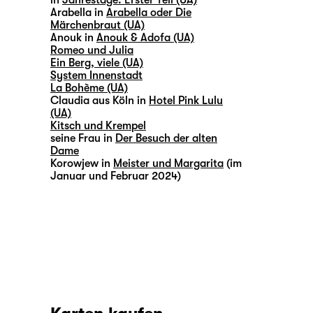
in
Jahrestage. Erster Teil (UA)
Arabella in
Arabella oder Die
Märchenbraut (UA)
Anouk in
Anouk & Adofa (UA)
Romeo und Julia
Ein Berg, viele (UA)
System Innenstadt
La Bohème (UA)
Claudia aus Köln in
Hotel Pink Lulu
(UA)
Kitsch und Krempel
seine Frau in
Der Besuch der alten
Dame
Korowjew in
Meister und Margarita
(im
Januar und Februar 2024)