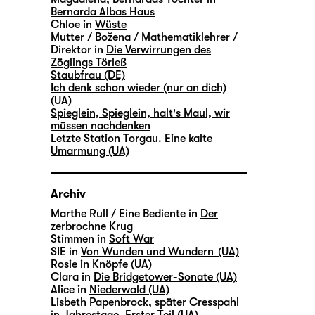
Bernarda Albas Haus
Chloe in
Wüste
Mutter / Božena / Mathematiklehrer /
Direktor in
Die Verwirrungen des
Zöglings Törleß
Staubfrau (DE)
Ich denk schon wieder (nur an dich)
(UA)
Spieglein, Spieglein, halt's Maul, wir
müssen nachdenken
Letzte Station Torgau. Eine kalte
Umarmung (UA)
Archiv
Marthe Rull / Eine Bediente in
Der
zerbrochne Krug
Stimmen in
Soft War
SIE in
Von Wunden und Wundern (UA)
Rosie in
Knöpfe (UA)
Clara in
Die Bridgetower-Sonate (UA)
Alice in
Niederwald (UA)
Lisbeth Papenbrock, später Cresspahl