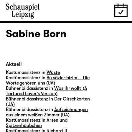
Sabine Born
Aktuell
Kostümassistenz in
Wüste
Kostümassistenz in
Bu sözler bizim — Die
Worte gehören uns (UA)
Bühnenbildassistenz in
Was ihr wollt (A
Tortured Lover’s Version)
Bühnenbildassistenz in
Der Girschkarten
(UA)
Bühnenbildassistenz in
Aufzeichnungen
aus einem weißen Zimmer (UA)
Kostümassistenz in
Arsen und
Spitzenhäubchen
Kostümassistenz in
Richard III