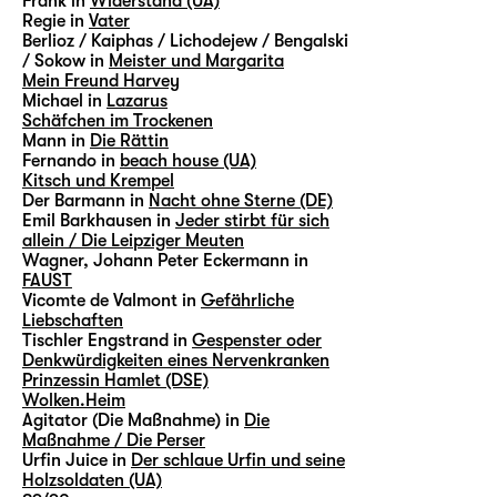
Frank in
Widerstand (UA)
Regie in
Vater
Berlioz / Kaiphas / Lichodejew / Bengalski
/ Sokow in
Meister und Margarita
Mein Freund Harvey
Michael in
Lazarus
Schäfchen im Trockenen
Mann in
Die Rättin
Fernando in
beach house (UA)
Kitsch und Krempel
Der Barmann in
Nacht ohne Sterne (DE)
Emil Barkhausen in
Jeder stirbt für sich
allein / Die Leipziger Meuten
Wagner, Johann Peter Eckermann in
FAUST
Vicomte de Valmont in
Gefährliche
Liebschaften
Tischler Engstrand in
Gespenster oder
Denkwürdigkeiten eines Nervenkranken
Prinzessin Hamlet (DSE)
Wolken.Heim
Agitator (Die Maßnahme) in
Die
Maßnahme / Die Perser
Urfin Juice in
Der schlaue Urfin und seine
Holzsoldaten (UA)