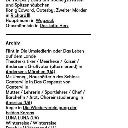
und Spitzenhäubchen
König Edward, Catesby, Zweiter Mörder
in
Richard III
Hauptmann in
Woyzeck
Glasmännlein in
Das kalte Herz
Archiv
Flint in
Die Umsiedlerin oder Das Leben
auf dem Lande
Theaterkritiker / Meerhexe / Kaiser /
Andersens Großvater (alternierend) in
Andersens Märchen (UA)
Ms Umney, Haushälterin des Schloss
Canterville in
Das Gespenst von
Canterville
Mutter / Lehrerin / Sportlehrer / Chef /
Barchefin / Arzt, Choreinstudierung in
America (UA)
Regie in
Die Wiedervereinigung der
beiden Koreas
LUNA LUNA (UA)
Winterreise / Winterreise