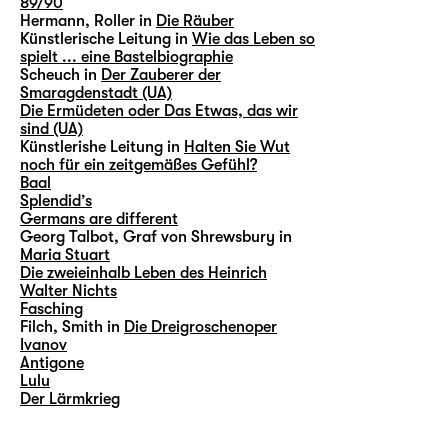
89/90
Hermann, Roller in
Die Räuber
Künstlerische Leitung in
Wie das Leben so
spielt ... eine Bastelbiographie
Scheuch in
Der Zauberer der
Smaragdenstadt (UA)
Die Ermüdeten oder Das Etwas, das wir
sind (UA)
Künstlerishe Leitung in
Halten Sie Wut
noch für ein zeitgemäßes Gefühl?
Baal
Splendid’s
Germans are different
Georg Talbot, Graf von Shrewsbury in
Maria Stuart
Die zweieinhalb Leben des Heinrich
Walter Nichts
Fasching
Filch, Smith in
Die Dreigroschenoper
Ivanov
Antigone
Lulu
Der Lärmkrieg