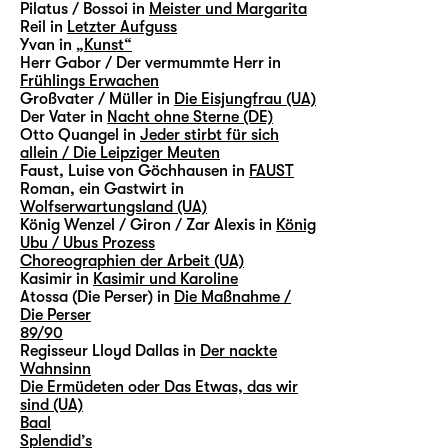
Pilatus / Bossoi in
Meister und Margarita
Reil in
Letzter Aufguss
Yvan in
„Kunst“
Herr Gabor / Der vermummte Herr in
Frühlings Erwachen
Großvater / Müller in
Die Eisjungfrau (UA)
Der Vater in
Nacht ohne Sterne (DE)
Otto Quangel in
Jeder stirbt für sich
allein / Die Leipziger Meuten
Faust, Luise von Göchhausen in
FAUST
Roman, ein Gastwirt in
Wolfserwartungsland (UA)
König Wenzel / Giron / Zar Alexis in
König
Ubu / Ubus Prozess
Choreographien der Arbeit (UA)
Kasimir in
Kasimir und Karoline
Atossa (Die Perser) in
Die Maßnahme /
Die Perser
89/90
Regisseur Lloyd Dallas in
Der nackte
Wahnsinn
Die Ermüdeten oder Das Etwas, das wir
sind (UA)
Baal
Splendid’s