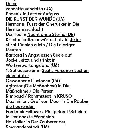
Dame
vendetta vendetta (UA)
Phoenix in
Letzter Aufguss
DIE KUNST DER WUNDE (UA)
Hermann, Fürst der Cherusker in
Die
Hermannsschlacht
Der Tod in
Nacht ohne Sterne (DE)
Kriminalpolizeianwärter Lutz in
Jeder
stirbt für sich allein / Die Leipziger
Meuten
Barbara in
Angst essen Seele auf
Jockel, sitzt und trinkt in
Wolfserwartungsland (UA)
1. Schauspieler in
Sechs Personen suchen
einen Autor
Gewonnene Illusionen (UA)
Agitator (Die Maßnahme) in
Die
Maßnahme / Die Perser
Rimbaud / Rommstedt in
KRUSO
Maximilian, Graf von Moor in
Die Räuber
die hockenden
Frederick Fellowes, Philip Brent/Scheich
in
Der nackte Wahnsinn
Holzfäller in
Der Zauberer der
Smaragdenstadt (UA)