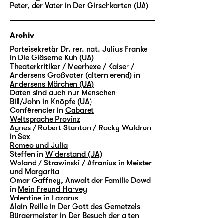
Peter, der Vater in
Der Girschkarten (UA)
Archiv
Parteisekretär Dr. rer. nat. Julius Franke
in
Die Gläserne Kuh (UA)
Theaterkritiker / Meerhexe / Kaiser /
Andersens Großvater (alternierend) in
Andersens Märchen (UA)
Daten sind auch nur Menschen
Bill/John in
Knöpfe (UA)
Conférencier in
Cabaret
Weltsprache Provinz
Agnes / Robert Stanton / Rocky Waldron
in
Sex
Romeo und Julia
Steffen in
Widerstand (UA)
Woland / Strawinski / Afranius in
Meister
und Margarita
Omar Gaffney, Anwalt der Familie Dowd
in
Mein Freund Harvey
Valentine in
Lazarus
Alain Reille in
Der Gott des Gemetzels
Bürgermeister in
Der Besuch der alten