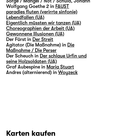
Sorge / Mangel / Not / Schuld, Johann
Wolfgang Goethe 2 in
FAUST
paradies fluten (verirrte sinfonie)
Lebendfallen (UA)
Eigentlich müssten wir tanzen (UA)
Choreographien der Arbeit (UA)
Gewonnene Illusionen (UA)
Der Fürst in
Der Streit
Agitator (Die Maßnahme) in
Die
Maßnahme / Die Perser
Der Scheuch in
Der schlaue Urfin und
seine Holzsoldaten (UA)
Graf Aubespine in
Maria Stuart
Andres (alternierend) in
Woyzeck
Karten kaufen