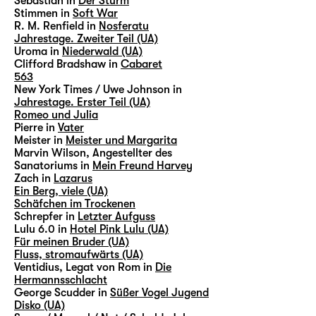
Sebastian in
Der Sturm
Stimmen in
Soft War
R. M. Renfield in
Nosferatu
Jahrestage. Zweiter Teil (UA)
Uroma in
Niederwald (UA)
Clifford Bradshaw in
Cabaret
563
New York Times / Uwe Johnson in
Jahrestage. Erster Teil (UA)
Romeo und Julia
Pierre in
Vater
Meister in
Meister und Margarita
Marvin Wilson, Angestellter des
Sanatoriums in
Mein Freund Harvey
Zach in
Lazarus
Ein Berg, viele (UA)
Schäfchen im Trockenen
Schrepfer in
Letzter Aufguss
Lulu 6.0 in
Hotel Pink Lulu (UA)
Für meinen Bruder (UA)
Fluss, stromaufwärts (UA)
Ventidius, Legat von Rom in
Die
Hermannsschlacht
George Scudder in
Süßer Vogel Jugend
Disko (UA)