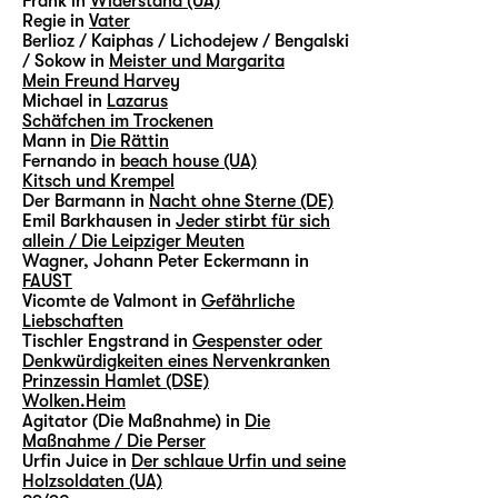
Frank in
Widerstand (UA)
Regie in
Vater
Berlioz / Kaiphas / Lichodejew / Bengalski
/ Sokow in
Meister und Margarita
Mein Freund Harvey
Michael in
Lazarus
Schäfchen im Trockenen
Mann in
Die Rättin
Fernando in
beach house (UA)
Kitsch und Krempel
Der Barmann in
Nacht ohne Sterne (DE)
Emil Barkhausen in
Jeder stirbt für sich
allein / Die Leipziger Meuten
Wagner, Johann Peter Eckermann in
FAUST
Vicomte de Valmont in
Gefährliche
Liebschaften
Tischler Engstrand in
Gespenster oder
Denkwürdigkeiten eines Nervenkranken
Prinzessin Hamlet (DSE)
Wolken.Heim
Agitator (Die Maßnahme) in
Die
Maßnahme / Die Perser
Urfin Juice in
Der schlaue Urfin und seine
Holzsoldaten (UA)