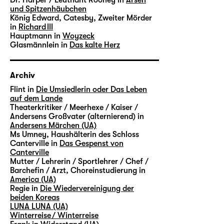
und Spitzenhäubchen
König Edward, Catesby, Zweiter Mörder
in
Richard III
Hauptmann in
Woyzeck
Glasmännlein in
Das kalte Herz
Archiv
Flint in
Die Umsiedlerin oder Das Leben
auf dem Lande
Theaterkritiker / Meerhexe / Kaiser /
Andersens Großvater (alternierend) in
Andersens Märchen (UA)
Ms Umney, Haushälterin des Schloss
Canterville in
Das Gespenst von
Canterville
Mutter / Lehrerin / Sportlehrer / Chef /
Barchefin / Arzt, Choreinstudierung in
America (UA)
Regie in
Die Wiedervereinigung der
beiden Koreas
LUNA LUNA (UA)
Winterreise / Winterreise