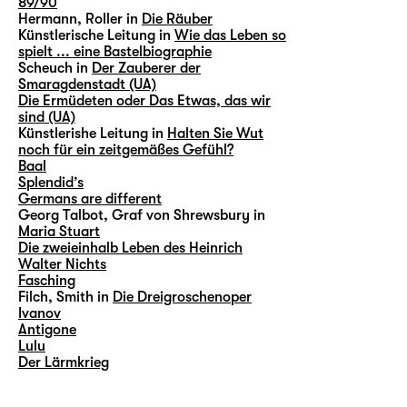
89/90
Hermann, Roller in
Die Räuber
Künstlerische Leitung in
Wie das Leben so
spielt ... eine Bastelbiographie
Scheuch in
Der Zauberer der
Smaragdenstadt (UA)
Die Ermüdeten oder Das Etwas, das wir
sind (UA)
Künstlerishe Leitung in
Halten Sie Wut
noch für ein zeitgemäßes Gefühl?
Baal
Splendid’s
Germans are different
Georg Talbot, Graf von Shrewsbury in
Maria Stuart
Die zweieinhalb Leben des Heinrich
Walter Nichts
Fasching
Filch, Smith in
Die Dreigroschenoper
Ivanov
Antigone
Lulu
Der Lärmkrieg