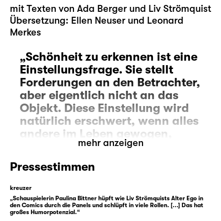
mit Texten von Ada Berger und Liv Strömquist
Übersetzung: Ellen Neuser und Leonard
Merkes
Schönheit zu erkennen ist eine
Einstellungsfrage. Sie stellt
Forderungen an den Betrachter,
aber eigentlich nicht an das
Objekt. Diese Einstellung wird
natürlich erschwert, wenn alles
andere im Leben gewogen,
mehr anzeigen
gemessen, verarbeitet und mit
einem Preisschild versehen ist,
Pressestimmen
nichts ist unberechenbar,
subversiv. Nur Liebe und Kunst.
kreuzer
Und Schönheit. Das
„Schauspielerin Paulina Bittner hüpft wie Liv Strömquists Alter Ego in
den Comics durch die Panels und schlüpft in viele Rollen. [...] Das hat
Vorschreiben von dem, was
großes Humorpotenzial.“