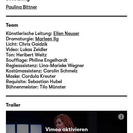
Paulina Bittner.
Paulina Bittner
Team
Künstlerische Leitung:
Ellen Neuser
Dramaturgie:
Marleen Ilg
Licht:
Chris Gaidzik
Video:
Lukas Zeidler
Ton:
Heribert Weitz
Soufflage:
Philine Engelhardt
Regieassistenz:
Lina-Marieke Wegner
Kostümassistenz:
Carolin Schmelz
Maske:
Cordula Kreuter
Requisite:
Sebastian Hubel
Bühnenmeister:
Tilo Münster
Trailer
i
Vimeo aktivieren