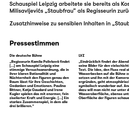
Schauspiel Leipzig arbeitete sie bereits als K
Milisavljevićs „Staubfrau“ als Regisseurin zurü
Zusatzhinweise zu sensiblen Inhalten in „Stau
Pressestimmen
Die deutsche Bühne
LVZ
„Regisseurin Kamila Polívková findet
„Eindrücklich findet der Abend [
[...] am Schauspiel Leipzig eine
seine Bilder für den vielschich
stimmige Versuchsanordnung, die in
Text. Die Idee, den Fluss real a
ihrer klaren Rationalität und
Wasserbecken auf die Bühne z
Nüchternheit den Figuren genau den
setzen und ihn mit der Kamera
Raum lässt für ihre Geschichten,
ergründen, geht atmosphärisc
Gedanken und Emotionen. Paulina
symbolisch wunderbar auf. An
Bittner, Katja Gaudard und Irene
dazu will man nicht nur unter d
Kugler spielen das mit enormer, fein
Wasseroberfläche, ebenso unt
ziselierter Kraft und Energie. [...] Ein
Oberfläche der Figuren schau
starkes Zusammenspiel, in dem alle
drei brillieren.“