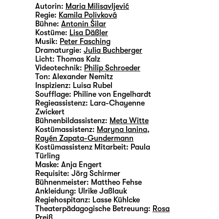
Autorin:
Maria Milisavljević
Regie:
Kamila Polívková
Bühne:
Antonín Šilar
Kostüme:
Lisa Däßler
Musik:
Peter Fasching
Dramaturgie:
Julia Buchberger
Licht:
Thomas Kalz
Videotechnik:
Philip Schroeder
Ton:
Alexander Nemitz
Inspizienz:
Luisa Rubel
Soufflage:
Philine von Engelhardt
Regieassistenz:
Lara-Chayenne
Zwickert
Bühnenbildassistenz:
Meta Witte
Kostümassistenz:
Maryna Ianina
,
Rayén Zapata-Gundermann
Kostümassistenz Mitarbeit:
Paula
Türling
Maske:
Anja Engert
Requisite:
Jörg Schirmer
Bühnenmeister:
Mattheo Fehse
Ankleidung:
Ulrike Jaßlauk
Regiehospitanz:
Lasse Kühlcke
Theaterpädagogische Betreuung:
Rosa
Preiß