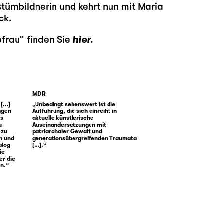
ostümbildnerin und kehrt nun mit Maria
ck.
bfrau“ finden Sie
hier
.
MDR
...]
„Unbedingt sehenswert ist die
tigen
Aufführung, die sich einreiht in
ls
aktuelle künstlerische
u
Auseinandersetzungen mit
 zu
patriarchaler Gewalt und
h und
generationsübergreifenden Traumata
alog
[...].“
ie
er die
en.“