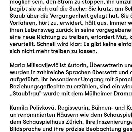
möglich sein, den Strom zu stoppen, ihn umzu
begibt sie sich auf die Suche: Sie kratzt am S
Staub über die Vergangenheit gelegt hat. Sie ö
Vorfahren, hört zu, erwidert, hält aus. Immer
ihren Lebensweg zurück in seine vorgegebene Ba
eine neue Richtung zu treiben, erfordert Mut, k
verurteilt. Schnell wird klar: Es gibt keine ei
sich nicht mehr treiben zu lassen.
Maria Milisavljević ist Autorin, Übersetzerin 
wurden in zahlreiche Sprachen übersetzt und
aufgeführt. Ihr besonderer Umgang mit Sprach
Beziehungsgeflechte zu erzählen, sind ein wi
„Staubfrau“ wurde mit dem Mülheimer Dramat
Kamila Polívková
, Regisseurin, Bühnen- und Ko
an renommierten Häusern wie dem Schauspiel 
dem Schauspielhaus Zürich. Ihre Inszenierunge
Bildsprache und ihre präzise Beobachtung gese