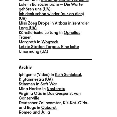
Lale in
Bu sözler bizim — Die Worte
gehören uns (UA)
Ich denk schon wieder (nur an dich)
(UA)
Miss Zoey Drope in
Altbau in zentraler
Lage (UA)
Künstlerische Leitung in
Ophelias
Tränen
Margreth in
Woyzeck
Letzte Station Torgau. Eine kalte
Umarmung (UA)
Archiv
lphigenie (Video) in
Kein Schicksal,
Klytämnestra (UA)
Stimmen in
Soft War
Mina Harker in
Nosferatu
Virginia Otis in
Das Gespenst von
Canterville
Deutscher Zollbeamter, Kit-Kat-Girls-
und Boys in
Cabaret
Romeo und Julia