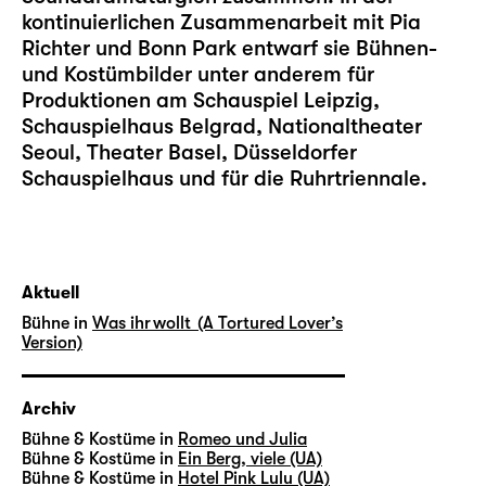
kontinuierlichen Zusammenarbeit mit Pia
Richter und Bonn Park entwarf sie Bühnen-
und Kostümbilder unter anderem für
Produktionen am Schauspiel Leipzig,
Schauspielhaus Belgrad, Nationaltheater
Seoul, Theater Basel, Düsseldorfer
Schauspielhaus und für die Ruhrtriennale.
Aktuell
Bühne in
Was ihr wollt (A Tortured Lover’s
Version)
Archiv
Bühne & Kostüme in
Romeo und Julia
Bühne & Kostüme in
Ein Berg, viele (UA)
Bühne & Kostüme in
Hotel Pink Lulu (UA)