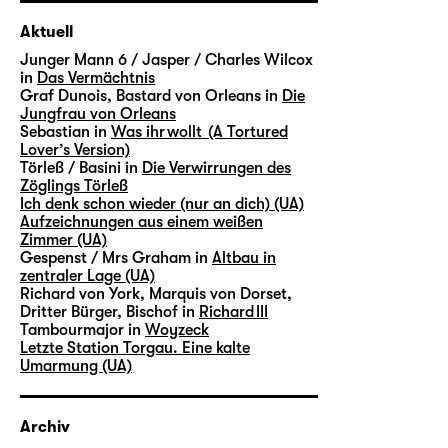
Aktuell
Junger Mann 6 / Jasper / Charles Wilcox
in
Das Vermächtnis
Graf Dunois, Bastard von Orleans in
Die
Jungfrau von Orleans
Sebastian in
Was ihr wollt (A Tortured
Lover’s Version)
Törleß / Basini in
Die Verwirrungen des
Zöglings Törleß
Ich denk schon wieder (nur an dich) (UA)
Aufzeichnungen aus einem weißen
Zimmer (UA)
Gespenst / Mrs Graham in
Altbau in
zentraler Lage (UA)
Richard von York, Marquis von Dorset,
Dritter Bürger, Bischof in
Richard III
Tambourmajor in
Woyzeck
Letzte Station Torgau. Eine kalte
Umarmung (UA)
Archiv