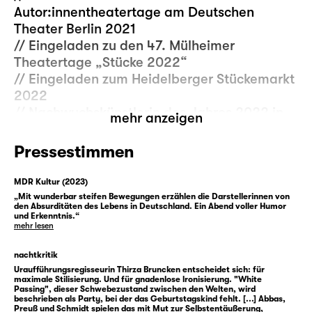
Autor:innentheatertage am Deutschen
Theater Berlin 2021
// Eingeladen zu den 47. Mülheimer
Theatertage „Stücke 2022“
// Eingeladen zum Heidelberger Stückemarkt
2022
// Nachwuchskünstlerin des Jahres 2022 in
mehr anzeigen
der Kritiker:innen-Umfrage der Zeitschrift
„Theater heute“ ist Sarah Kilter
Pressestimmen
// Christoph Ernst war in der Kategorie
„Raum“ mit „White Passing“ (UA) für den
MDR Kultur (2023)
Deutschen Theaterpreis DER FAUST 2022
„Mit wunderbar steifen Bewegungen erzählen die Darstellerinnen von
den Absurditäten des Lebens in Deutschland. Ein Abend voller Humor
nominiert.
und Erkenntnis.“
mehr lesen
Eine teure Handtasche ist ein Statussymbol.
nachtkritik
Man beweist einen bestimmten Geschmack,
Uraufführungsregisseurin Thirza Bruncken entscheidet sich: für
ein entsprechendes Milieu und dass man es
maximale Stilisierung. Und für gnadenlose lronisierung. "White
Passing", dieser Schwebezustand zwischen den Welten, wird
sich leisten kann. Logisch, so jemand ist
beschrieben als Party, bei der das Geburtstagskind fehlt. [...] Abbas,
Preuß und Schmidt spielen das mit Mut zur Selbstentäußerung,