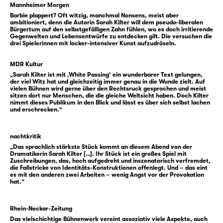
gewissermaßen undercover, denn irgendwie
Mannheimer Morgen
„sieht man das nicht bei ihr“, das
Barbie plappert? Oft witzig, manchmal Nonsens, meist aber
ambitioniert, denn die Autorin Sarah Kilter will dem pseudo-liberalen
Migrantische. Sonst hätte man doch ganz
Bürgertum auf den selbstgefälligen Zahn fühlen, wo es doch irritierende
Gegenwelten und Lebensentwürfe zu entdecken gilt. Die versuchen die
anders Verständnis gehabt, hätte das mit
drei Spielerinnen mit locker-intensiver Kunst aufzudröseln.
einbezogen und Rücksicht genommen! Doch
darum bittet die Erzählerin nicht. Auch
MDR Kultur
richtigstellen will sie nichts. Aber einen
„Sarah Kilter ist mit ‚White Passing‘ ein wunderbarer Text gelungen,
der viel Witz hat und gleichzeitig immer genau in die Wunde zielt. Auf
Perspektivwechsel bietet sie an. Und eine
vielen Bühnen wird gerne über den Rechtsruck gesprochen und meist
sitzen dort nur Menschen, die die gleiche Weltsicht haben. Doch Kilter
erweckende Nacht im (anders) geteilten
nimmt dieses Publikum in den Blick und lässt es über sich selbst lachen
und erschrecken.“
Berlin.
Mit „White Passing“ zeigt die Autorin
Sarah
Kilter
ein feines Gespür für die Ambivalenzen
nachtkritik
und Widersprüche unserer Gesellschaft.
„Das sprachlich stärkste Stück kommt an diesem Abend von der
Dramatikerin Sarah Kilter […]. Ihr Stück ist ein großes Spiel mit
Formstark weiß sie diese über die
Zuschreibungen, das, hoch aufgedreht und inszenatorisch verfremdet,
die Fallstricke von Identitäts-Konstruktionen offenlegt. Und – das eint
verschiedenen Ebenen des Textes
es mit den anderen zwei Arbeiten – wenig Angst vor der Provokation
auszuspielen und macht in ihrer Abrechnung
hat.“
selbst vor der eigenen Person nicht halt: mit
dem Verschnitt von Autorin und Werk. Wäre
Rhein-Neckar-Zeitung
sie in diesem Umgang nicht so unprätentiös
Das vielschichtige Bühnenwerk vereint assoziativ viele Aspekte, auch