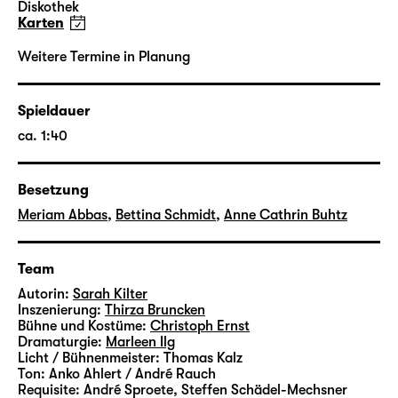
Diskothek-Bühne bespielt.
Diskothek
Karten
Sarah Kilter
wurde 1994 in Berlin geboren. Sie
Weitere Termine in Planung
studierte von 2016 bis 2020 Szenisches
Schreiben an der Universität der Künste
Berlin. Ihre Stücke liefen in
Spieldauer
Werkstattinszenierungen am Hans Otto
ca. 1:40
Theater in Potsdam, am bat-Studiotheater
sowie in der Box des Deutschen Theaters
Besetzung
Berlin. Ihr erstes Hörspiel „Mädchen-
Liegestütze“ wurde 2019 im Deutschlandfunk
Meriam Abbas
,
Bettina Schmidt
,
Anne Cathrin Buhtz
Kultur urgesendet.
Team
Zusatzhinweise auf sensible Inhalte zu
„White Passing“ finden Sie
Autorin:
Sarah Kilter
hier
.
Inszenierung:
Thirza Bruncken
Bühne und Kostüme:
Christoph Ernst
Dramaturgie:
Marleen Ilg
Licht / Bühnenmeister:
Thomas Kalz
Ton:
Anko Ahlert / André Rauch
Requisite:
André Sproete
,
Steffen Schädel-Mechsner