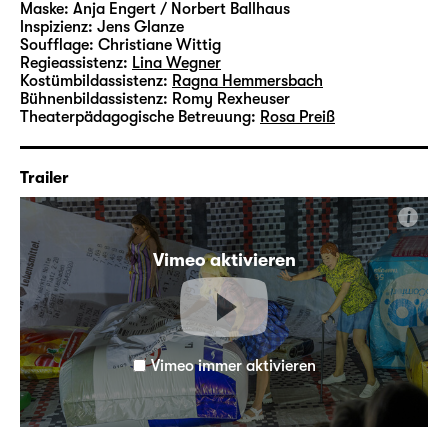
Maske:
Anja Engert / Norbert Ballhaus
lnspizienz:
Jens Glanze
Soufflage:
Christiane Wittig
Regieassistenz:
Lina Wegner
Kostümbildassistenz:
Ragna Hemmersbach
Bühnenbildassistenz:
Romy Rexheuser
Theaterpädagogische Betreuung:
Rosa Preiß
Trailer
i
Vimeo aktivieren
Vimeo immer aktivieren