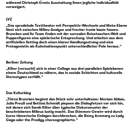
materialistisch und sicher nicht links. Hat
während Christoph Ernsts Ausstattung ihnen jegliche Individualität
man allerdings ein kostspieliges Tattoo,
verweigert.
sagen wir, für mehr als 500 €, kratzt das
LVZ
landläufig nicht am Image einer
„Das sprudelnde Texttheater mit Perspektiv-Wechseln und Meta-Ebene
antikapitalistischen Gesinnung — solange
lässt sich zwischen Milieu-Analyse und frecher Ironie kaum fassen.
Bruncken und ihr Team finden mit der surrealen Reisetaschen-Welt und
das Motiv stimmt. Ihmchen empfindet das als
Puppenfiguren eine spielerische Entsprechung. Und arbeiten aus dem
scheinheilig. Wie auch so vieles andere, das
artifiziellen Setting doch einen klaren Handlungsstrang und eine
Protagonistin als Kulminationspunkt unterschiedlicher Pole heraus.“
sie ihrer deutschen Heimat attestiert. Selbst
im engen Freundeskreis und erst recht vor
Berliner Zeitung
der eigenen Charlottenburger Haustür lauern
„Kilter [versucht] sich in einer Collage aus drei parallelen Spielebenen
die blinden Flecken, die niemand sehen will.
einem Deutschland zu nähern, das in soziale Schichten und kulturelle
Stereotypen zerfällt.“
Gerade nicht diejenigen, die sich als
besonders reflektiert verstehen.
Wieso Ihmchen dafür einen geschärften Blick
Das Kulturblog
hat? Sie steht eben nur mit einem Bein in der
„Thirza Bruncken beginnt das Stück sehr unterhaltsam: Meriam Abbas,
Julia Preuß und Bettina Schmidt piepsen die Dialogfetzen vor sich hin,
deutschen Mehrheitsgesellschaft. Mit dem
mit denen sich Sarah Kilter über typische Diskursmuster der
beschriebenen Milieus lustig macht. Das Stimmen-Gewirr wird durch
anderen steht sie auf der Badstraße im
kurze tänzerische Einlagen durchbrochen, die Romy Avemarg zu Lady
Gaga oder the Prodigy choreographierte.“
Wedding, wo sie zeitweise beim algerischen
Vater aufgewachsen ist. Dieser Teil von ihr ist