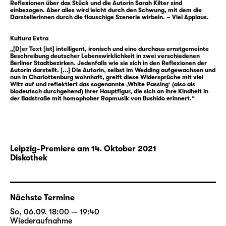
Reflexionen über das Stück und die Autorin Sarah Kilter sind
humorvoll, es könnte einem das Lachen im
einbezogen. Aber alles wird leicht durch den Schwung, mit dem die
Darstellerinnen durch die flauschige Szenerie wirbeln. – Viel Applaus.
Halse stecken bleiben.
Kultura Extra
„White Passing“ von
Sarah Kilter
ist eines von
„[D]er Text [ist] intelligent, ironisch und eine durchaus ernstgemeinte
drei Gewinnerstücken der
Beschreibung deutscher Lebenswirklichkeit in zwei verschiedenen
Berliner Stadtbezirken. Jedenfalls wie sie sich in den Reflexionen der
Autor:innentheatertage 2021 des Deutschen
Autorin darstellt. [...] Die Autorin, selbst im Wedding aufgewachsen und
nun in Charlottenburg wohnhaft, greift diese Widersprüche mit viel
Theaters Berlin. Die Jury, bestehend aus
Witz auf und reflektiert das sogenannte ‚White Passing‘ (also als
Dramatiker Lukas Bärfuss, Schauspielerin
biodeutsch durchgehend) ihrer Hauptfigur, die sich an ihre Kindheit in
der Badstraße mit homophober Rapmusik von Bushido erinnert.“
Fritzi Haberlandt sowie Musiker und
Regisseur Schorsch Kamerun, hat sie unter
212 Einsendungen ausgewählt. Zusammen
werden die Texte in einer Langen Nacht der
Leipzig-Premiere am 14. Oktober 2021
Autor_innen in Berlin zur Uraufführung
Diskothek
gebracht. Als Partnertheater realisiert das
Schauspiel Leipzig die Inszenierung von
„White Passing“. Die Regie übernimmt
Thirza
Nächste Termine
Bruncken
, die nach „
Drei sind wir
“ und
So, 06.09. 18:00 — 19:40
„
Lebendfallen
“ zum dritten Mal die
Wiederaufnahme