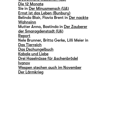
Die 12 Monate
Sie in
Der Minusmensch (UA)
Ernst ist das Leben (Bunbury)
Belinda Blair, Flavia Brent in
Der nackte
Wahnsinn
Mutter Anna, Bastinda in
Der Zauberer
der Smaragdenstadt (UA)
Report
Nele Brunner, Britta Gerke, Lilli Meier in
Das Tierreich
Das Dschungelbuch
Kabale und Liebe
Drei Haselnüsse für Aschenbrödel
Ivanov
Wespen stechen auch im November
Der Lärmkrieg