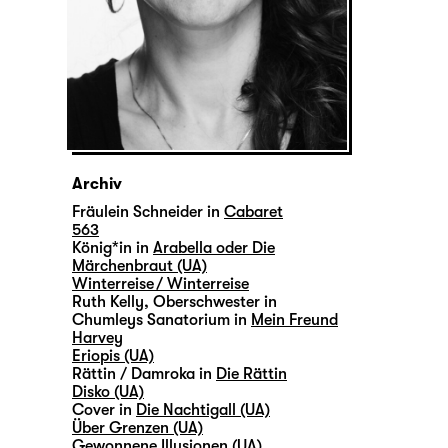
Archiv
Fräulein Schneider in
Cabaret
563
König*in in
Arabella oder Die
Märchenbraut (UA)
Winterreise / Winterreise
Ruth Kelly, Oberschwester in
Chumleys Sanatorium in
Mein Freund
Harvey
Eriopis (UA)
Rättin / Damroka in
Die Rättin
Disko (UA)
Cover in
Die Nachtigall (UA)
Über Grenzen (UA)
Gewonnene Illusionen (UA)