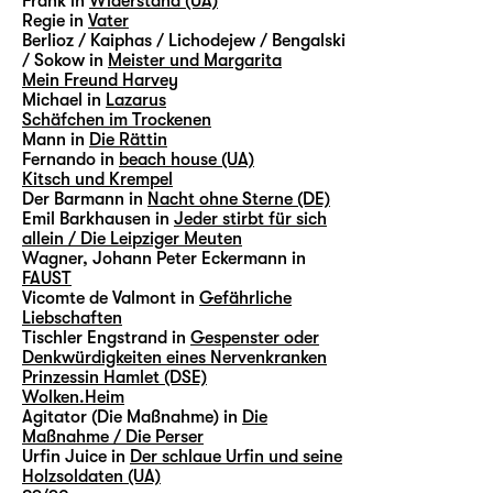
Frank in
Widerstand (UA)
Regie in
Vater
Berlioz / Kaiphas / Lichodejew / Bengalski
/ Sokow in
Meister und Margarita
Mein Freund Harvey
Michael in
Lazarus
Schäfchen im Trockenen
Mann in
Die Rättin
Fernando in
beach house (UA)
Kitsch und Krempel
Der Barmann in
Nacht ohne Sterne (DE)
Emil Barkhausen in
Jeder stirbt für sich
allein / Die Leipziger Meuten
Wagner, Johann Peter Eckermann in
FAUST
Vicomte de Valmont in
Gefährliche
Liebschaften
Tischler Engstrand in
Gespenster oder
Denkwürdigkeiten eines Nervenkranken
Prinzessin Hamlet (DSE)
Wolken.Heim
Agitator (Die Maßnahme) in
Die
Maßnahme / Die Perser
Urfin Juice in
Der schlaue Urfin und seine
Holzsoldaten (UA)