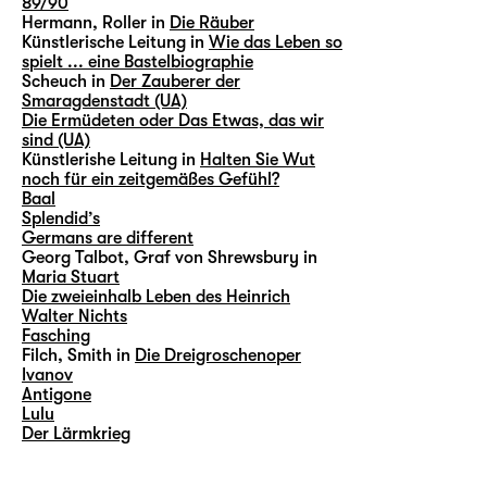
89/90
Hermann, Roller in
Die Räuber
Künstlerische Leitung in
Wie das Leben so
spielt ... eine Bastelbiographie
Scheuch in
Der Zauberer der
Smaragdenstadt (UA)
Die Ermüdeten oder Das Etwas, das wir
sind (UA)
Künstlerishe Leitung in
Halten Sie Wut
noch für ein zeitgemäßes Gefühl?
Baal
Splendid’s
Germans are different
Georg Talbot, Graf von Shrewsbury in
Maria Stuart
Die zweieinhalb Leben des Heinrich
Walter Nichts
Fasching
Filch, Smith in
Die Dreigroschenoper
Ivanov
Antigone
Lulu
Der Lärmkrieg