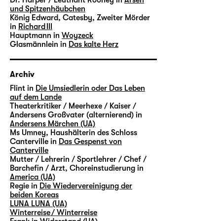
und Spitzenhäubchen
König Edward, Catesby, Zweiter Mörder
in
Richard III
Hauptmann in
Woyzeck
Glasmännlein in
Das kalte Herz
Archiv
Flint in
Die Umsiedlerin oder Das Leben
auf dem Lande
Theaterkritiker / Meerhexe / Kaiser /
Andersens Großvater (alternierend) in
Andersens Märchen (UA)
Ms Umney, Haushälterin des Schloss
Canterville in
Das Gespenst von
Canterville
Mutter / Lehrerin / Sportlehrer / Chef /
Barchefin / Arzt, Choreinstudierung in
America (UA)
Regie in
Die Wiedervereinigung der
beiden Koreas
LUNA LUNA (UA)
Winterreise / Winterreise