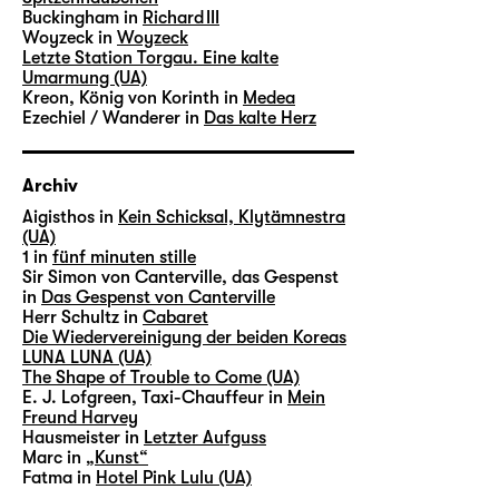
Buckingham in
Richard III
Woyzeck in
Woyzeck
Letzte Station Torgau. Eine kalte
Umarmung (UA)
Kreon, König von Korinth in
Medea
Ezechiel / Wanderer in
Das kalte Herz
Archiv
Aigisthos in
Kein Schicksal, Klytämnestra
(UA)
1 in
fünf minuten stille
Sir Simon von Canterville, das Gespenst
in
Das Gespenst von Canterville
Herr Schultz in
Cabaret
Die Wiedervereinigung der beiden Koreas
LUNA LUNA (UA)
The Shape of Trouble to Come (UA)
E. J. Lofgreen, Taxi-Chauffeur in
Mein
Freund Harvey
Hausmeister in
Letzter Aufguss
Marc in
„Kunst“
Fatma in
Hotel Pink Lulu (UA)