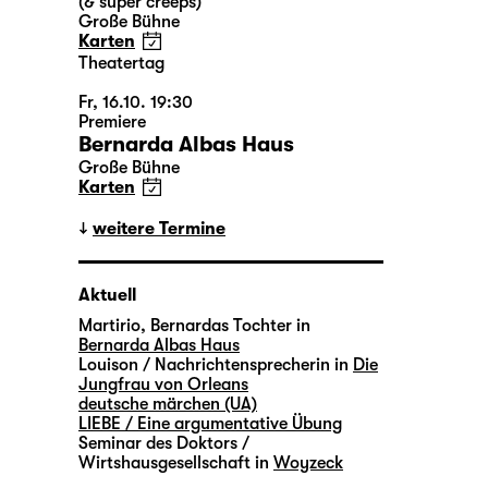
(& super creeps)
Große Bühne
Karten
Theatertag
Fr, 16.10. 19:30
Premiere
Bernarda Albas Haus
Große Bühne
Karten
weitere Termine
Aktuell
Martirio, Bernardas Tochter in
Bernarda Albas Haus
Louison / Nachrichtensprecherin in
Die
Jungfrau von Orleans
deutsche märchen (UA)
LIEBE / Eine argumentative Übung
Seminar des Doktors /
Wirtshausgesellschaft in
Woyzeck