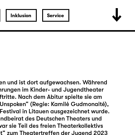
Inklusion
Service
ren und ist dort aufgewachsen. Während
ahrungen im Kinder- und Jugendtheater
itte. Nach dem Abitur spielte sie am
 „Unspoken“ (Regie: Kamilė Gudmonaitė),
estival in Litauen ausgezeichnet wurde.
gendbeirat des Deutschen Theaters und
sie Teil des freien Theaterkollektivs
Rot“ zum Theatertreffen der Jugend 2023