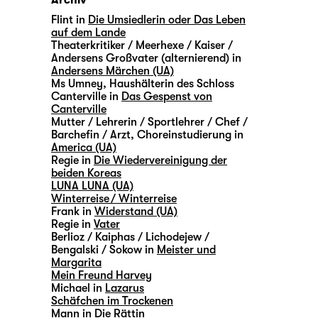
Archiv
Flint in
Die Umsiedlerin oder Das Leben
auf dem Lande
Theaterkritiker / Meerhexe / Kaiser /
Andersens Großvater (alternierend) in
Andersens Märchen (UA)
Ms Umney, Haushälterin des Schloss
Canterville in
Das Gespenst von
Canterville
Mutter / Lehrerin / Sportlehrer / Chef /
Barchefin / Arzt, Choreinstudierung in
America (UA)
Regie in
Die Wiedervereinigung der
beiden Koreas
LUNA LUNA (UA)
Winterreise / Winterreise
Frank in
Widerstand (UA)
Regie in
Vater
Berlioz / Kaiphas / Lichodejew /
Bengalski / Sokow in
Meister und
Margarita
Mein Freund Harvey
Michael in
Lazarus
Schäfchen im Trockenen
Mann in
Die Rättin