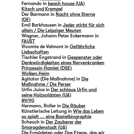
Fernando in
beach house (UA)
Kitsch und Krempel
Der Barmann in
Nacht ohne Sterne
(DE)
Emil Barkhausen in
Jeder stirbt für sich
allein / Die Leipziger Meuten
Wagner, Johann Peter Eckermann in
FAUST
Vicomte de Valmont in
Gefährliche
Liebschaften
Tischler Engstrand in
Gespenster oder
Denkwürdigkeiten eines Nervenkranken
Prinzessin Hamlet (DSE)
Wolken.Heim
Agitator (Die Maßnahme) in
Die
Maßnahme / Die Perser
Urfin Juice in
Der schlaue Urfin und
seine Holzsoldaten (UA)
89/90
Hermann, Roller in
Die Räuber
Künstlerische Leitung in
Wie das Leben
so spielt ... eine Bastelbiographie
Scheuch in
Der Zauberer der
Smaragdenstadt (UA)
Die Ermüdeten oder Das Etwas, das wir