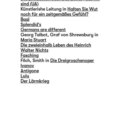
sind (UA)
Künstlerishe Leitung in
Halten Sie Wut
noch für ein zeitgemäßes Gefühl?
Baal
Splendid’s
Germans are different
Georg Talbot, Graf von Shrewsbury in
Maria Stuart
Die zweieinhalb Leben des Heinrich
Walter Nichts
Fasching
Filch, Smith in
Die Dreigroschenoper
Ivanov
Antigone
Lulu
Der Lärmkrieg