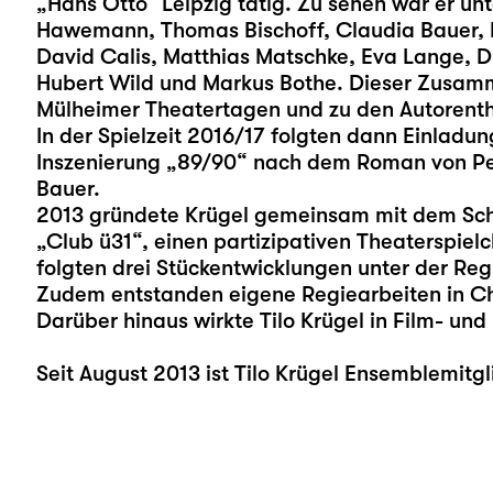
„Hans Otto“ Leipzig tätig. Zu sehen war er u
Hawemann, Thomas Bischoff, Claudia Bauer, 
David Calis, Matthias Matschke, Eva Lange, Di
Hubert Wild und Markus Bothe. Dieser Zusamm
Mülheimer Theatertagen und zu den Autorenth
In der Spielzeit 2016/17 folgten dann Einladun
Inszenierung „89/90“ nach dem Roman von Pet
Bauer.
2013 gründete Krügel gemeinsam mit dem Sch
„Club ü31“, einen partizipativen Theaterspielc
folgten drei Stückentwicklungen unter der Reg
Zudem entstanden eigene Regiearbeiten in Ch
Darüber hinaus wirkte Tilo Krügel in Film- un
Seit August 2013 ist Tilo Krügel Ensemblemitg