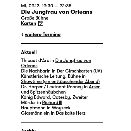
Mi, 09.12. 19:30 — 22:35
Die Jungfrau von Orleans
Große Bühne
Karten
weitere Termine
Aktuell
Thibaut d'Arc in
Die Jungfrau von
Orleans
Die Nachbarin in
Der Girschkarten (UA)
Künstlerische Leitung, Bühne in
Showtime (ein enttäuschender Abend)
Dr. Harper / Leutnant Rooney in
Arsen
und Spitzenhäubchen
König Edward, Catesby, Zweiter
Mörder in
Richard III
Hauptmann in
Woyzeck
Glasmännlein in
Das kalte Herz