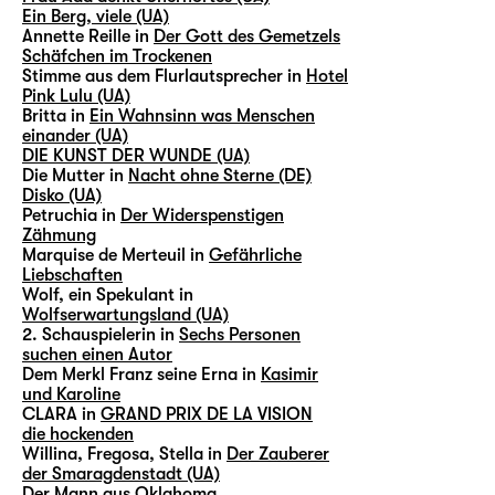
Ein Berg, viele (UA)
Annette Reille in
Der Gott des Gemetzels
Schäfchen im Trockenen
Stimme aus dem Flurlautsprecher in
Hotel
Pink Lulu (UA)
Britta in
Ein Wahnsinn was Menschen
einander (UA)
DIE KUNST DER WUNDE (UA)
Die Mutter in
Nacht ohne Sterne (DE)
Disko (UA)
Petruchia in
Der Widerspenstigen
Zähmung
Marquise de Merteuil in
Gefährliche
Liebschaften
Wolf, ein Spekulant in
Wolfserwartungsland (UA)
2. Schauspielerin in
Sechs Personen
suchen einen Autor
Dem Merkl Franz seine Erna in
Kasimir
und Karoline
CLARA in
GRAND PRIX DE LA VISION
die hockenden
Willina, Fregosa, Stella in
Der Zauberer
der Smaragdenstadt (UA)
Der Mann aus Oklahoma