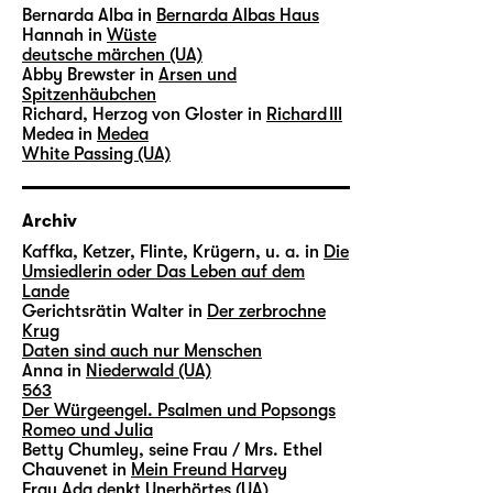
Bernarda Alba in
Bernarda Albas Haus
Hannah in
Wüste
deutsche märchen (UA)
Abby Brewster in
Arsen und
Spitzenhäubchen
Richard, Herzog von Gloster in
Richard III
Medea in
Medea
White Passing (UA)
Archiv
Kaffka, Ketzer, Flinte, Krügern, u. a. in
Die
Umsiedlerin oder Das Leben auf dem
Lande
Gerichtsrätin Walter in
Der zerbrochne
Krug
Daten sind auch nur Menschen
Anna in
Niederwald (UA)
563
Der Würgeengel. Psalmen und Popsongs
Romeo und Julia
Betty Chumley, seine Frau / Mrs. Ethel
Chauvenet in
Mein Freund Harvey
Frau Ada denkt Unerhörtes (UA)