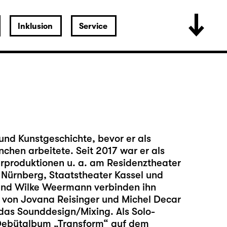
Inklusion
Service
und Kunstgeschichte, bevor er als
hen arbeitete. Seit 2017 war er als
erproduktionen u. a. am Residenztheater
 Nürnberg, Staatstheater Kassel und
l und Wilke Weermann verbinden ihn
e von Jovana Reisinger und Michel Decar
as Sounddesign/Mixing. Als Solo-
n Debütalbum „Transform“ auf dem