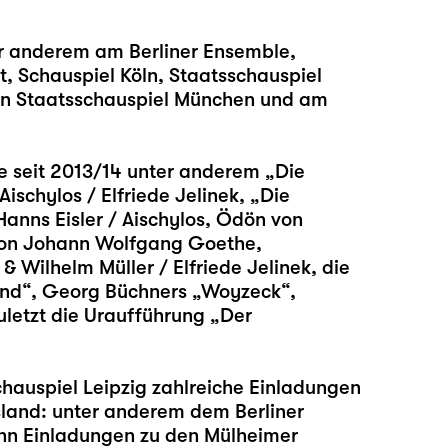
er anderem am Berliner Ensemble,
t, Schauspiel Köln, Staatsschauspiel
hen Staatsschauspiel München und am
be seit 2013/14 unter anderem
„Die
Aischylos / Elfriede Jelinek,
„Die
Hanns Eisler / Aischylos, Ödön von
on Johann Wolfgang Goethe,
& Wilhelm Müller / Elfriede Jelinek, die
nd“
, Georg Büchners
„Woyzeck“
,
letzt die Uraufführung „
Der
chauspiel Leipzig zahlreiche Einladungen
sland: unter anderem dem Berliner
ehn Einladungen zu den Mülheimer