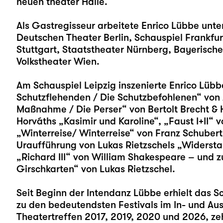
neuen theater Halle.
Als Gastregisseur arbeitete Enrico Lübbe unt
Deutschen Theater Berlin, Schauspiel Frankfur
Stuttgart, Staatstheater Nürnberg, Bayerisc
Volkstheater Wien.
Am Schauspiel Leipzig inszenierte Enrico Lüb
Schutzflehenden / Die Schutzbefohlenen“
von 
Maßnahme / Die Perser“
von Bertolt Brecht & 
Horváths
„Kasimir und Karoline“
,
„Faust I+II“
v
„Winterreise/ Winterreise“
von Franz Schubert 
Uraufführung von Lukas Rietzschels
„Widersta
„Richard III“
von William Shakespeare – und zu
Girschkarten
“ von Lukas Rietzschel.
Seit Beginn der Intendanz Lübbe erhielt das S
zu den bedeutendsten Festivals im In- und Au
Theatertreffen 2017, 2019, 2020 und 2026, z