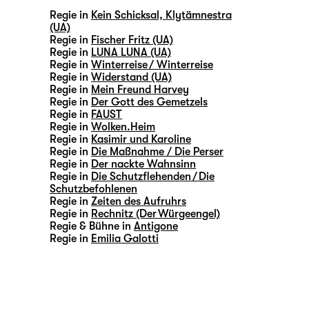
Regie in
Kein Schicksal, Klytämnestra
(UA)
Regie in
Fischer Fritz (UA)
Regie in
LUNA LUNA (UA)
Regie in
Winterreise / Winterreise
Regie in
Widerstand (UA)
Regie in
Mein Freund Harvey
Regie in
Der Gott des Gemetzels
Regie in
FAUST
Regie in
Wolken.Heim
Regie in
Kasimir und Karoline
Regie in
Die Maßnahme / Die Perser
Regie in
Der nackte Wahnsinn
Regie in
Die Schutzflehenden / Die
Schutzbefohlenen
Regie in
Zeiten des Aufruhrs
Regie in
Rechnitz (Der Würgeengel)
Regie & Bühne in
Antigone
Regie in
Emilia Galotti