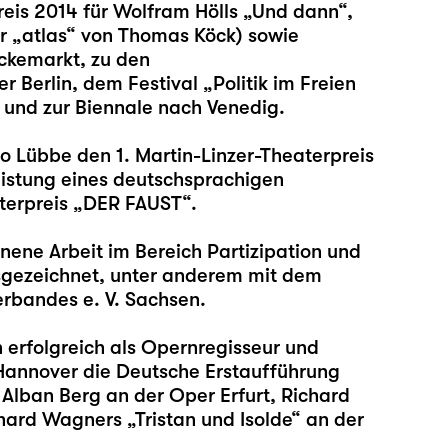
is 2014 für Wolfram Hölls „
Und dann
“,
r „
atlas
“ von Thomas Köck) sowie
ckemarkt, zu den
Berlin, dem Festival „Politik im Freien
 und zur Biennale nach Venedig.
co Lübbe den 1. Martin-Linzer-Theaterpreis
eistung eines deutschsprachigen
erpreis „DER FAUST“.
nene Arbeit im Bereich Partizipation und
usgezeichnet, unter anderem mit dem
rbandes e. V. Sachsen.
h erfolgreich als Opernregisseur und
Hannover die Deutsche Erstaufführung
Alban Berg an der Oper Erfurt, Richard
hard Wagners „Tristan und Isolde“ an der