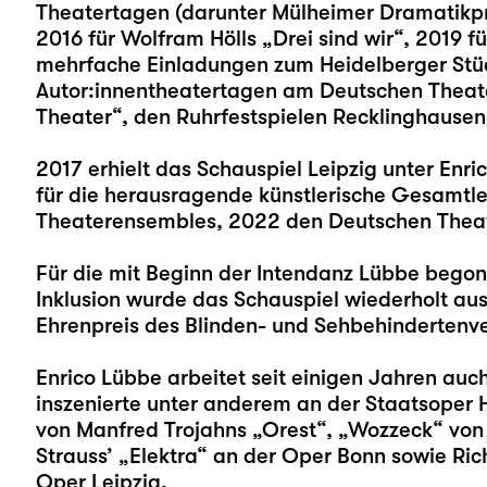
Theatertagen (darunter Mülheimer Dramatikpre
2016 für Wolfram Hölls „
Drei sind wir
“, 2019 fü
mehrfache Einladungen zum Heidelberger Stü
Autor:innentheatertagen am Deutschen Theater 
Theater“, den Ruhrfestspielen Recklinghausen
2017 erhielt das Schauspiel Leipzig unter Enri
für die herausragende künstlerische Gesamtl
Theaterensembles, 2022 den Deutschen Theat
Für die mit Beginn der Intendanz Lübbe begon
Inklusion wurde das Schauspiel wiederholt a
Ehrenpreis des Blinden- und Sehbehindertenve
Enrico Lübbe arbeitet seit einigen Jahren auc
inszenierte unter anderem an der Staatsoper 
von Manfred Trojahns „Orest“, „Wozzeck“ von 
Strauss’ „Elektra“ an der Oper Bonn sowie Ric
Oper Leipzig.