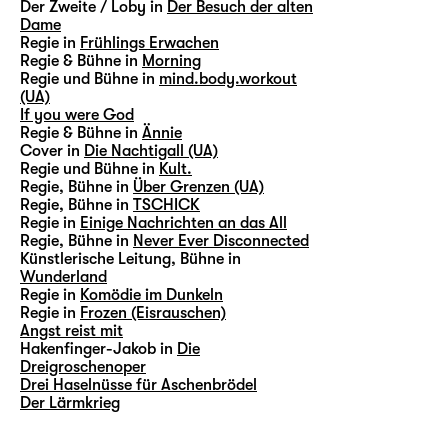
Der Zweite / Loby in
Der Besuch der alten
Dame
Regie in
Frühlings Erwachen
Regie & Bühne in
Morning
Regie und Bühne in
mind.body.workout
(UA)
If you were God
Regie & Bühne in
Ännie
Cover in
Die Nachtigall (UA)
Regie und Bühne in
Kult.
Regie, Bühne in
Über Grenzen (UA)
Regie, Bühne in
TSCHICK
Regie in
Einige Nachrichten an das All
Regie, Bühne in
Never Ever Disconnected
Künstlerische Leitung, Bühne in
Wunderland
Regie in
Komödie im Dunkeln
Regie in
Frozen (Eisrauschen)
Angst reist mit
Hakenfinger-Jakob in
Die
Dreigroschenoper
Drei Haselnüsse für Aschenbrödel
Der Lärmkrieg