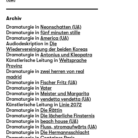
Archiv
Dramaturgie in
Neonschatten (UA)
Dramaturgie in
fünf minuten stille
Dramaturgie in
America (UA)
Audiodeskription in
Die
Wiedervereinigung der beiden Koreas
Dramaturgie in
Antonius und Kleopatra
Künstlerische Leitung in
Weltsprache
Provinz
Dramaturgie in
zwei herren von real
madrid
Dramaturgie in
Fischer Fritz (UA)
Dramaturgie in
Vater
Dramaturgie in
Meister und Margarita
Dramaturgie in
vendetta vendetta (UA)
Künstlerische Leitung in
Linie 2072
Dramaturgie in
Die Rättin
Dramaturgie in
Die lächerliche Finsternis
Dramaturgie in
beach house (UA)
Dramaturgie in
Fluss, stromaufwärts (UA)
Dramaturgie in
Die Hermannsschlacht
Dramaturgie in
Container Paris