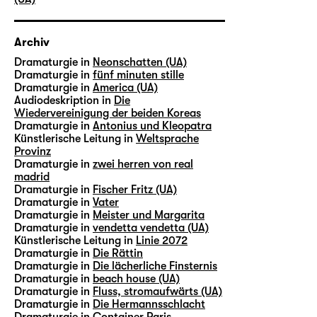
Archiv
Dramaturgie in
Neonschatten (UA)
Dramaturgie in
fünf minuten stille
Dramaturgie in
America (UA)
Audiodeskription in
Die
Wiedervereinigung der beiden Koreas
Dramaturgie in
Antonius und Kleopatra
Künstlerische Leitung in
Weltsprache
Provinz
Dramaturgie in
zwei herren von real
madrid
Dramaturgie in
Fischer Fritz (UA)
Dramaturgie in
Vater
Dramaturgie in
Meister und Margarita
Dramaturgie in
vendetta vendetta (UA)
Künstlerische Leitung in
Linie 2072
Dramaturgie in
Die Rättin
Dramaturgie in
Die lächerliche Finsternis
Dramaturgie in
beach house (UA)
Dramaturgie in
Fluss, stromaufwärts (UA)
Dramaturgie in
Die Hermannsschlacht
Dramaturgie in
Container Paris