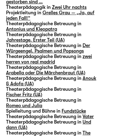
gestorben sind …
Theaterpädagogik in
Zwei Uhr nachts
Projektleitung in
Grelles Grau — „Ja, auf
jeden Fall!“
Theaterpädagogische Betreuung in
Antonius und Kleopatra
Theaterpädagogische Betreuung in
Jahrestage. Erster Teil (UA)
Theaterpädagogische Betreuung in
Der
Würgeengel. Psalmen und Popsongs
Theaterpädagogische Betreuung in
zwei
herren von real madrid
Theaterpädagogische Betreuung in
Arabella oder Die Märchenbraut (UA)
Theaterpädagogische Betreuung in
Anouk
& Adofa (UA)
Theaterpädagogische Betreuung in
Fischer Fritz (UA)
Theaterpädagogische Betreuung in
Romeo und Julia
Spielleitung und Bühne in
Fundstücke
Theaterpädagogische Betreuung in
Vater
Theaterpädagogische Betreuung in
Und
dann (UA)
Theaterpädagogische Betreuung in
The