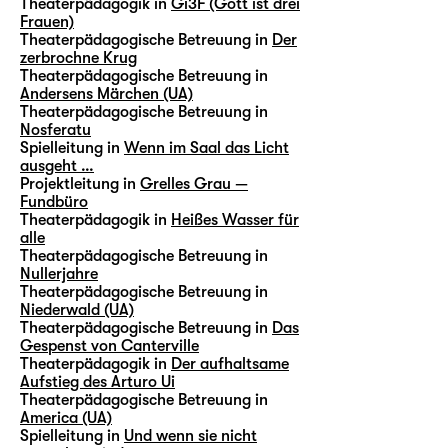
Theaterpädagogik in
Gi3F (Gott ist drei
Frauen)
Theaterpädagogische Betreuung in
Der
zerbrochne Krug
Theaterpädagogische Betreuung in
Andersens Märchen (UA)
Theaterpädagogische Betreuung in
Nosferatu
Spielleitung in
Wenn im Saal das Licht
ausgeht …
Projektleitung in
Grelles Grau —
Fundbüro
Theaterpädagogik in
Heißes Wasser für
alle
Theaterpädagogische Betreuung in
Nullerjahre
Theaterpädagogische Betreuung in
Niederwald (UA)
Theaterpädagogische Betreuung in
Das
Gespenst von Canterville
Theaterpädagogik in
Der aufhaltsame
Aufstieg des Arturo Ui
Theaterpädagogische Betreuung in
America (UA)
Spielleitung in
Und wenn sie nicht