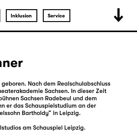
Inklusion
Service
hner
ig geboren. Nach dem Realschulabschluss
heaterakademie Sachsen. In dieser Zeit
esbühnen Sachsen Radebeul und dem
nn er das Schauspielstudium an der
lssohn Bartholdy“ in Leipzig.
lstudios am Schauspiel Leipzig.