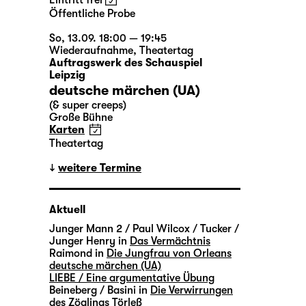
Eintritt frei
Öffentliche Probe
So, 13.09. 18:00 — 19:45
Wiederaufnahme
,
Theatertag
Auftragswerk des Schauspiel
Leipzig
deutsche märchen (UA)
(& super creeps)
Große Bühne
Karten
Theatertag
weitere Termine
Aktuell
Junger Mann 2 / Paul Wilcox / Tucker /
Junger Henry in
Das Vermächtnis
Raimond in
Die Jungfrau von Orleans
deutsche märchen (UA)
LIEBE / Eine argumentative Übung
Beineberg / Basini in
Die Verwirrungen
des Zöglings Törleß