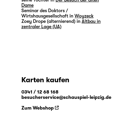
seine Tochter in
Der Besuch der alten
Dame
Seminar des Doktors /
Wirtshausgesellschaft in
Woyzeck
Zoey Drope (alternierend) in
Altbau in
zentraler Lage (UA)
Karten kaufen
0341 / 12 68 168
besucherservice@schauspiel-leipzig.de
Zum Webshop