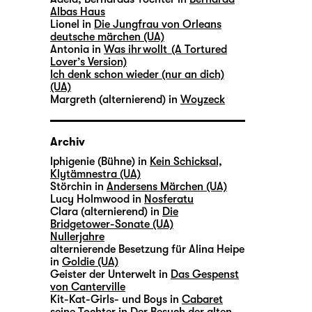
Albas Haus
Lionel in
Die Jungfrau von Orleans
deutsche märchen (UA)
Antonia in
Was ihr wollt (A Tortured
Lover’s Version)
Ich denk schon wieder (nur an dich)
(UA)
Margreth (alternierend) in
Woyzeck
Archiv
Iphigenie (Bühne) in
Kein Schicksal,
Klytämnestra (UA)
Störchin in
Andersens Märchen (UA)
Lucy Holmwood in
Nosferatu
Clara (alternierend) in
Die
Bridgetower-Sonate (UA)
Nullerjahre
alternierende Besetzung für Alina Heipe
in
Goldie (UA)
Geister der Unterwelt in
Das Gespenst
von Canterville
Kit-Kat-Girls- und Boys in
Cabaret