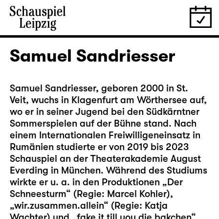
Samuel Sandriesser
Samuel Sandriesser, geboren 2000 in St.
Veit, wuchs in Klagenfurt am Wörthersee auf,
wo er in seiner Jugend bei den Südkärntner
Sommerspielen auf der Bühne stand. Nach
einem Internationalen Freiwilligeneinsatz in
Rumänien studierte er von 2019 bis 2023
Schauspiel an der Theaterakademie August
Everding in München. Während des Studiums
wirkte er u. a. in den Produktionen „Der
Schneesturm“ (Regie: Marcel Kohler),
„wir.zusammen.allein“ (Regie: Katja
Wachter) und „fake it till you die bakchen“