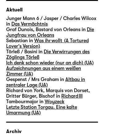
Aktuell
Junger Mann 6 / Jasper / Charles Wilcox
in
Das Vermächtnis
Graf Dunois, Bastard von Orleans in
Die
Jungfrau von Orleans
Sebastian in
Was ihr wollt (A Tortured
Lover’s Version)
Törleß / Basini in
Die Verwirrungen des
Zöglings Törleß
Ich denk schon wieder (nur an dich) (UA)
Aufzeichnungen aus einem weißen
Zimmer (UA)
Gespenst / Mrs Graham in
Altbau in
zentraler Lage (UA)
Richard von York, Marquis von Dorset,
Dritter Bürger, Bischof in
Richard III
Tambourmajor in
Woyzeck
Letzte Station Torgau. Eine kalte
Umarmung (UA)
Archiv