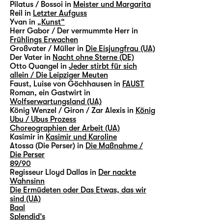
Pilatus / Bossoi in
Meister und Margarita
Reil in
Letzter Aufguss
Yvan in
„Kunst“
Herr Gabor / Der vermummte Herr in
Frühlings Erwachen
Großvater / Müller in
Die Eisjungfrau (UA)
Der Vater in
Nacht ohne Sterne (DE)
Otto Quangel in
Jeder stirbt für sich
allein / Die Leipziger Meuten
Faust, Luise von Göchhausen in
FAUST
Roman, ein Gastwirt in
Wolfserwartungsland (UA)
König Wenzel / Giron / Zar Alexis in
König
Ubu / Ubus Prozess
Choreographien der Arbeit (UA)
Kasimir in
Kasimir und Karoline
Atossa (Die Perser) in
Die Maßnahme /
Die Perser
89/90
Regisseur Lloyd Dallas in
Der nackte
Wahnsinn
Die Ermüdeten oder Das Etwas, das wir
sind (UA)
Baal
Splendid’s