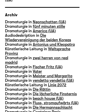
Archiv
Dramaturgie in
Neonschatten (UA)
Dramaturgie in
fünf minuten stille
Dramaturgie in
America (UA)
Audiodeskription in
Die
Wiedervereinigung der beiden Koreas
Dramaturgie in
Antonius und Kleopatra
Künstlerische Leitung in
Weltsprache
Provinz
Dramaturgie in
zwei herren von real
madrid
Dramaturgie in
Fischer Fritz (UA)
Dramaturgie in
Vater
Dramaturgie in
Meister und Margarita
Dramaturgie in
vendetta vendetta (UA)
Künstlerische Leitung in
Linie 2072
Dramaturgie in
Die Rättin
Dramaturgie in
Die lächerliche Finsternis
Dramaturgie in
beach house (UA)
Dramaturgie in
Fluss, stromaufwärts (UA)
Dramaturgie in
Die Hermannsschlacht
Dramaturgie in
Container Paris