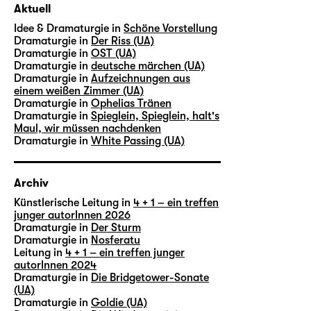
Aktuell
Idee & Dramaturgie in
Schöne Vorstellung
Dramaturgie in
Der Riss (UA)
Dramaturgie in
OST (UA)
Dramaturgie in
deutsche märchen (UA)
Dramaturgie in
Aufzeichnungen aus
einem weißen Zimmer (UA)
Dramaturgie in
Ophelias Tränen
Dramaturgie in
Spieglein, Spieglein, halt's
Maul, wir müssen nachdenken
Dramaturgie in
White Passing (UA)
Archiv
Künstlerische Leitung in
4 + 1 – ein treffen
junger autorInnen 2026
Dramaturgie in
Der Sturm
Dramaturgie in
Nosferatu
Leitung in
4 + 1 – ein treffen junger
autorInnen 2024
Dramaturgie in
Die Bridgetower-Sonate
(UA)
Dramaturgie in
Goldie (UA)