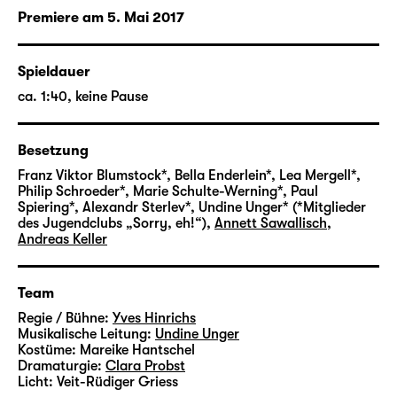
wohlstandsverwahrlost. Tschick, eigentlich
Premiere am 5. Mai 2017
Andrej Tschichatschow, ist intelligent, arm,
undurchschaubar – und „möglicherweise
Russenmafia“. Und dann ist da noch der
Spieldauer
„geliehene“ Lada, mit dem Tschick plötzlich
ca. 1:40, keine Pause
vor Maiks Haus auftaucht, um ihn zu einem
Ausflug in die Walachei abzuholen. Warum
Maik schließlich entgegen seinen Bedenken
Besetzung
einsteigt, weiß er selbst nicht genau.
Franz Viktor Blumstock*, Bella Enderlein*, Lea Mergell*,
Wahrscheinlich, weil ihn nichts davon abhält:
Philip Schroeder*, Marie Schulte-Werning*, Paul
Spiering*, Alexandr Sterlev*, Undine Unger* (*Mitglieder
Zur Party kann er nicht, seine Mutter ist mal
des Jugendclubs „Sorry, eh!“)
,
Annett Sawallisch
,
wieder für Wochen auf der „Schönheitsfarm“
Andreas Keller
(Deckname für einen weiteren Aufenthalt in
einer Entzugsklinik) und sein Vater mit seiner
Team
jungen „Assistentin“ auf ausgiebiger
Geschäftsreise.
Regie / Bühne:
Yves Hinrichs
Musikalische Leitung:
Undine Unger
Und so fahren die beiden los, Maik und
Kostüme:
Mareike Hantschel
Tschick, ohne wirklichen Plan, dafür aber mit
Dramaturgie:
Clara Probst
Maiks Feriengeld in der Tasche und dem
Licht:
Veit-Rüdiger Griess