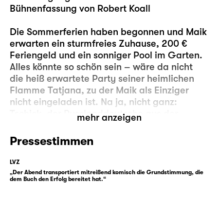
Bühnenfassung von Robert Koall
Die Sommerferien haben begonnen und Maik
erwarten ein sturmfreies Zuhause, 200 €
Feriengeld und ein sonniger Pool im Garten.
Alles könnte so schön sein – wäre da nicht
die heiß erwartete Party seiner heimlichen
Flamme Tatjana, zu der Maik als Einziger
nicht eingeladen ist. Na ja, nicht ganz:
Tschick, der Russlanddeutsche aus der
mehr anzeigen
Hochhaussiedlung, hat auch keine Einladung
bekommen.
Pressestimmen
Maik und Tschick, beide 14 Jahre alt und
LVZ
Klassenkameraden, seit Tschick betrunken im
„Der Abend transportiert mitreißend komisch die Grundstimmung, die
dem Buch den Erfolg bereitet hat.“
Geschichtsunterricht aufgetaucht ist und als
Neuzugang vorgestellt wurde. Maik ist
schüchtern, unglücklich und