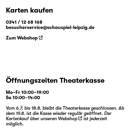
alte Stadtbad. Ab Mai 2018 wird die
Karten kaufen
Erfolgsinszenierung auf die Probebühne in
der Simon-Bolivar-Straße in Mockau verlegt.
0341 / 12 68 168
besucherservice@schauspiel-leipzig.de
Wolfgang Herrndorf, 1965–2013, arbeitete
Zum Webshop
zuerst als Maler und Illustrator, bevor er 2002
mit „in Plüschgewittern“ seinen Debütroman
veröffentlichte. Für den 2010 erschienenen
Roman „Tschick“ wurde er mehrfach
ausgezeichnet, u. a. mit dem Deutschen
Jugendliteraturpreis 2011. Die Jury
Öffnungszeiten Theaterkasse
begründete diese Entscheidung
folgendermaßen: „Das feine Gespür des
Mo–Fr 10:00–19:00
Autors für jugendrelevante Themen,
Sa 10:00–14:00
komische Dialoge, der jugendlich-
Vom 6.7. bis 18.8. bleibt die Theaterkasse geschlossen. Ab
authentische Erzählton und der bis zum
dem 19.8. ist die Kasse wieder regulär geöffnet. Der
filmreifen Finale konsequent durchgehaltene
Kartenkauf über unseren
Webshop
ist jederzeit
Spannungsbogen machen den Roman
möglich.