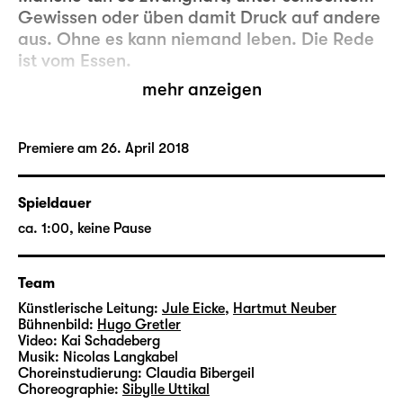
Gewissen oder üben damit Druck auf andere
aus. Ohne es kann niemand leben. Die Rede
ist vom Essen.
mehr anzeigen
Im fünften Jahr seines Bestehens widmet sich
der Club ü31, bestehend aus
theaterbegeisterten Leipzigerinnen und
Premiere am 26. April 2018
Leipzigern, diesem wesentlichen wie
faszinierenden Bestandteil unseres täglichen
Spieldauer
Lebens. Auf der Hinterbühne des Schauspiel
ca. 1:00, keine Pause
Leipzig trifft eine illustre Tischgesellschaft
auf dynamische Kellner und gerät im Laufe
des Abends immer wieder in unerwartete
Team
Schieflagen. Erzählerische, tänzerische und
Künstlerische Leitung:
Jule Eicke
,
Hartmut Neuber
musikalische Energie beeinflusst dabei, unter
Bühnenbild:
Hugo Gretler
welchen Bedingungen und mit welchem
Video:
Kai Schadeberg
Musik:
Nicolas Langkabel
Ergebnis die Nahrungsaufnahme
Choreinstudierung:
Claudia Bibergeil
bewerkstelligt werden kann.
Choreographie:
Sibylle Uttikal