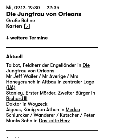
Mi, 09.12. 19:30 — 22:35
Die Jungfrau von Orleans
Große Bühne
Karten
weitere Termine
Aktuell
Talbot, Feldherr der Engelländer in
Die
Jungfrau von Orleans
Mr Jeff Wailer / Mr Averige / Mrs
Honeycrunch in
Altbau in zentraler Lage
(UA)
Stanley, Erster Mörder, Zweiter Bürger in
Richard III
Doktor in
Woyzeck
Aigeus, König von Athen in
Medea
Schlurcker / Wanderer / Kutscher / Peter
Munks Sohn in
Das kalte Herz