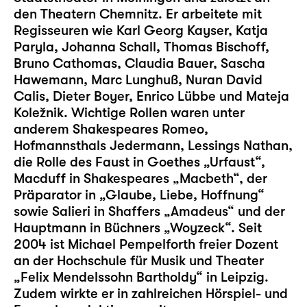
den Theatern Chemnitz. Er arbeitete mit
Regisseuren wie Karl Georg Kayser, Katja
Paryla, Johanna Schall, Thomas Bischoff,
Bruno Cathomas, Claudia Bauer, Sascha
Hawemann, Marc Lunghuß, Nuran David
Calis, Dieter Boyer, Enrico Lübbe und Mateja
Koležnik. Wichtige Rollen waren unter
anderem Shakespeares Romeo,
Hofmannsthals Jedermann, Lessings Nathan,
die Rolle des Faust in Goethes „Urfaust“,
Macduff in Shakespeares „Macbeth“, der
Präparator in „Glaube, Liebe, Hoffnung“
sowie Salieri in Shaffers „Amadeus“ und der
Hauptmann in Büchners „Woyzeck“. Seit
2004 ist Michael Pempelforth freier Dozent
an der Hochschule für Musik und Theater
„Felix Mendelssohn Bartholdy“ in Leipzig.
Zudem wirkte er in zahlreichen Hörspiel- und