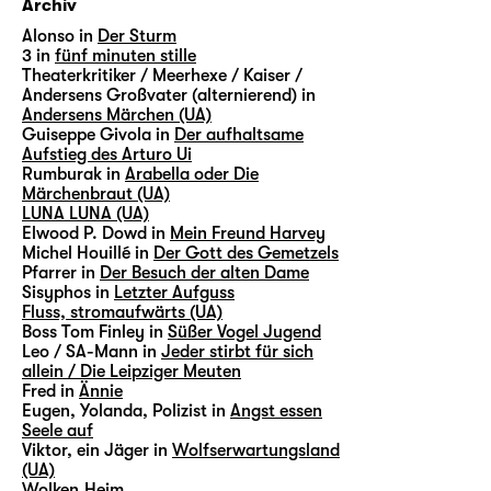
Archiv
Alonso in
Der Sturm
3 in
fünf minuten stille
Theaterkritiker / Meerhexe / Kaiser /
Andersens Großvater (alternierend) in
Andersens Märchen (UA)
Guiseppe Givola in
Der aufhaltsame
Aufstieg des Arturo Ui
Rumburak in
Arabella oder Die
Märchenbraut (UA)
LUNA LUNA (UA)
Elwood P. Dowd in
Mein Freund Harvey
Michel Houillé in
Der Gott des Gemetzels
Pfarrer in
Der Besuch der alten Dame
Sisyphos in
Letzter Aufguss
Fluss, stromaufwärts (UA)
Boss Tom Finley in
Süßer Vogel Jugend
Leo / SA-Mann in
Jeder stirbt für sich
allein / Die Leipziger Meuten
Fred in
Ännie
Eugen, Yolanda, Polizist in
Angst essen
Seele auf
Viktor, ein Jäger in
Wolfserwartungsland
(UA)
Wolken.Heim