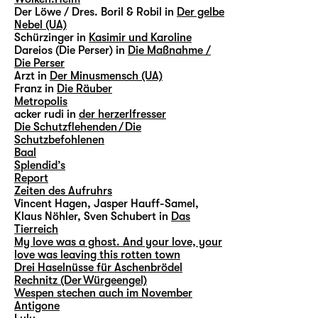
Der Löwe / Dres. Boril & Robil in
Der gelbe
Nebel (UA)
Schürzinger in
Kasimir und Karoline
Dareios (Die Perser) in
Die Maßnahme /
Die Perser
Arzt in
Der Minusmensch (UA)
Franz in
Die Räuber
Metropolis
acker rudi in
der herzerlfresser
Die Schutzflehenden / Die
Schutzbefohlenen
Baal
Splendid’s
Report
Zeiten des Aufruhrs
Vincent Hagen, Jasper Hauff-Samel,
Klaus Nöhler, Sven Schubert in
Das
Tierreich
My love was a ghost. And your love, your
love was leaving this rotten town
Drei Haselnüsse für Aschenbrödel
Rechnitz (Der Würgeengel)
Wespen stechen auch im November
Antigone