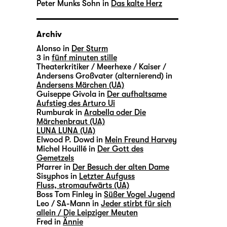
Peter Munks Sohn in
Das kalte Herz
Archiv
Alonso in
Der Sturm
3 in
fünf minuten stille
Theaterkritiker / Meerhexe / Kaiser /
Andersens Großvater (alternierend) in
Andersens Märchen (UA)
Guiseppe Givola in
Der aufhaltsame
Aufstieg des Arturo Ui
Rumburak in
Arabella oder Die
Märchenbraut (UA)
LUNA LUNA (UA)
Elwood P. Dowd in
Mein Freund Harvey
Michel Houillé in
Der Gott des
Gemetzels
Pfarrer in
Der Besuch der alten Dame
Sisyphos in
Letzter Aufguss
Fluss, stromaufwärts (UA)
Boss Tom Finley in
Süßer Vogel Jugend
Leo / SA-Mann in
Jeder stirbt für sich
allein / Die Leipziger Meuten
Fred in
Ännie