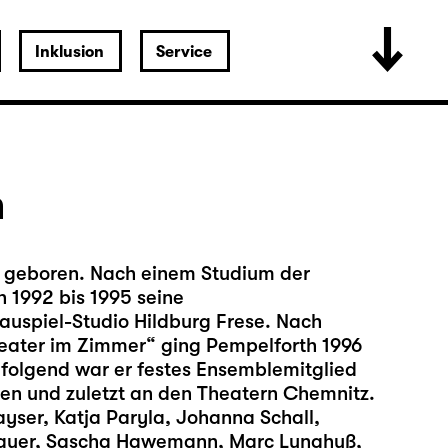
Inklusion
Service
h
f geboren. Nach einem Studium der
 1992 bis 1995 seine
uspiel-Studio Hildburg Frese. Nach
ater im Zimmer“ ging Pempelforth 1996
folgend war er festes Ensemblemitglied
en und zuletzt an den Theatern Chemnitz.
ayser, Katja Paryla, Johanna Schall,
Bauer, Sascha Hawemann, Marc Lunghuß,