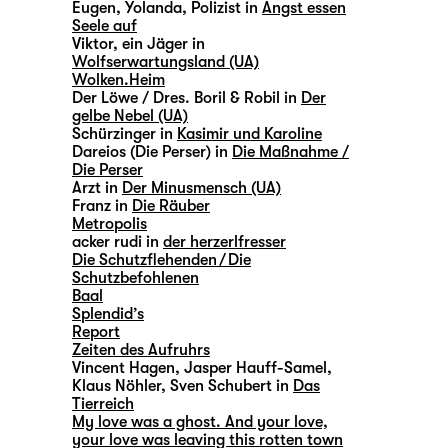
Eugen, Yolanda, Polizist in
Angst essen
Seele auf
Viktor, ein Jäger in
Wolfserwartungsland (UA)
Wolken.Heim
Der Löwe / Dres. Boril & Robil in
Der
gelbe Nebel (UA)
Schürzinger in
Kasimir und Karoline
Dareios (Die Perser) in
Die Maßnahme /
Die Perser
Arzt in
Der Minusmensch (UA)
Franz in
Die Räuber
Metropolis
acker rudi in
der herzerlfresser
Die Schutzflehenden / Die
Schutzbefohlenen
Baal
Splendid’s
Report
Zeiten des Aufruhrs
Vincent Hagen, Jasper Hauff-Samel,
Klaus Nöhler, Sven Schubert in
Das
Tierreich
My love was a ghost. And your love,
your love was leaving this rotten town