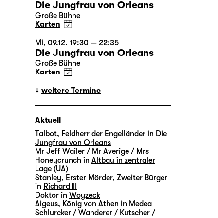
Die Jungfrau von Orleans
Große Bühne
Karten
Mi, 09.12. 19:30 — 22:35
Die Jungfrau von Orleans
Große Bühne
Karten
weitere Termine
Aktuell
Talbot, Feldherr der Engelländer in
Die
Jungfrau von Orleans
Mr Jeff Wailer / Mr Averige / Mrs
Honeycrunch in
Altbau in zentraler
Lage (UA)
Stanley, Erster Mörder, Zweiter Bürger
in
Richard III
Doktor in
Woyzeck
Aigeus, König von Athen in
Medea
Schlurcker / Wanderer / Kutscher /