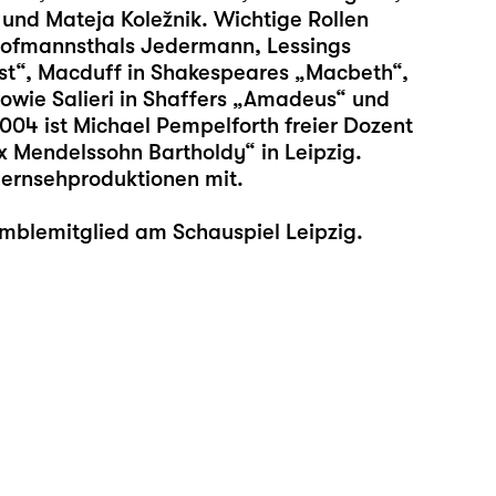
 und Mateja Koležnik. Wichtige Rollen
ofmannsthals Jedermann, Lessings
ust“, Macduff in Shakespeares „Macbeth“,
sowie Salieri in Shaffers „Amadeus“ und
04 ist Michael Pempelforth freier Dozent
x Mendelssohn Bartholdy“ in Leipzig.
Fernsehproduktionen mit.
emblemitglied am Schauspiel Leipzig.