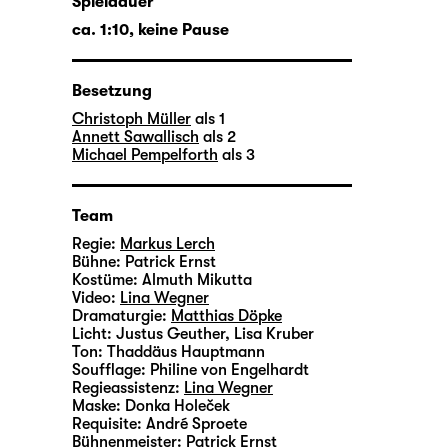
Spieldauer
ca. 1:10, keine Pause
Besetzung
Christoph Müller
als 1
Annett Sawallisch
als 2
Michael Pempelforth
als 3
Team
Regie:
Markus Lerch
Bühne:
Patrick Ernst
Kostüme:
Almuth Mikutta
Video:
Lina Wegner
Dramaturgie:
Matthias Döpke
Licht:
Justus Geuther, Lisa Kruber
Ton:
Thaddäus Hauptmann
Soufflage:
Philine von Engelhardt
Regieassistenz:
Lina Wegner
Maske:
Donka Holeček
Requisite:
André Sproete
Bühnenmeister:
Patrick Ernst