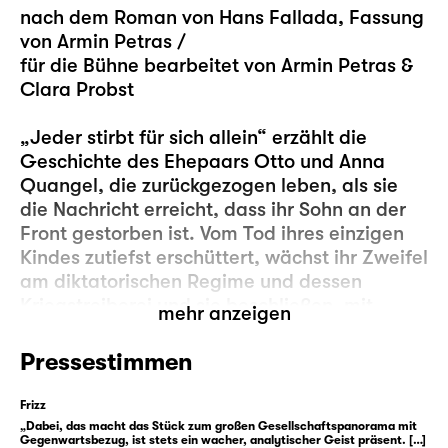
nach dem Roman von Hans Fallada, Fassung
von Armin Petras /
für die Bühne bearbeitet von Armin Petras &
Clara Probst
„Jeder stirbt für sich allein“ erzählt die
Geschichte des Ehepaars Otto und Anna
Quangel, die zurückgezogen leben, als sie
die Nachricht erreicht, dass ihr Sohn an der
Front gestorben ist. Vom Tod ihres einzigen
Kindes zutiefst erschüttert, wächst ihr Zweifel
am diktatorischen Regime und dessen
Kriegstreiberei und sie beschließen, mit
mehr anzeigen
ausgelegten Postkarten zum Aufstand gegen
das Naziregime aufzurufen — in dem
Pressestimmen
Glauben, ihren Mitmenschen auf diesem
Weg die Augen öffnen zu können …
Frizz
„Dabei, das macht das Stück zum großen Gesellschaftspanorama mit
Gegenwartsbezug, ist stets ein wacher, analytischer Geist präsent. […]