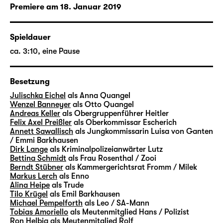
Premiere am 18. Januar 2019
Spieldauer
ca. 3:10, eine Pause
Besetzung
Julischka Eichel
als Anna Quangel
Wenzel Banneyer
als Otto Quangel
Andreas Keller
als Obergruppenführer Heitler
Felix Axel Preißler
als Oberkommissar Escherich
Annett Sawallisch
als Jungkommissarin Luisa von Ganten
/ Emmi Barkhausen
Dirk Lange
als Kriminalpolizeianwärter Lutz
Bettina Schmidt
als Frau Rosenthal / Zooi
Berndt Stübner
als Kammergerichtsrat Fromm / Milek
Markus Lerch
als Enno
Alina Heipe
als Trude
Tilo Krügel
als Emil Barkhausen
Michael Pempelforth
als Leo / SA-Mann
Tobias Amoriello
als Meutenmitglied Hans / Polizist
Ron Helbig
als Meutenmitglied Rolf