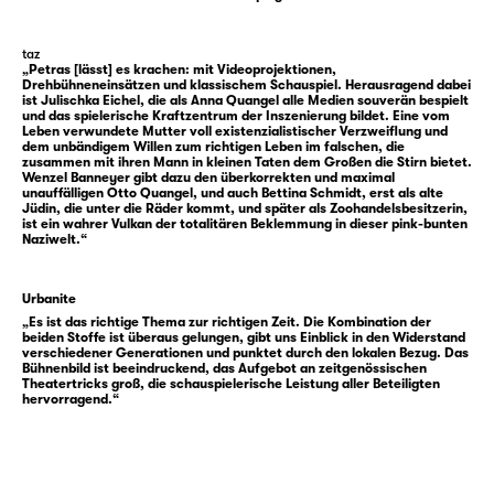
taz
„Petras [lässt] es krachen: mit Videoprojektionen,
Drehbühneneinsätzen und klassischem Schauspiel. Herausragend dabei
ist Julischka Eichel, die als Anna Quangel alle Medien souverän bespielt
und das spielerische Kraftzentrum der Inszenierung bildet. Eine vom
Leben verwundete Mutter voll existenzialistischer Verzweiflung und
dem unbändigem Willen zum richtigen Leben im falschen, die
zusammen mit ihren Mann in kleinen Taten dem Großen die Stirn bietet.
Wenzel Banneyer gibt dazu den überkorrekten und maximal
unauffälligen Otto Quangel, und auch Bettina Schmidt, erst als alte
Jüdin, die unter die Räder kommt, und später als Zoohandelsbesitzerin,
ist ein wahrer Vulkan der totalitären Beklemmung in dieser pink-bunten
Naziwelt.“
Urbanite
„Es ist das richtige Thema zur richtigen Zeit. Die Kombination der
beiden Stoffe ist überaus gelungen, gibt uns Einblick in den Widerstand
verschiedener Generationen und punktet durch den lokalen Bezug. Das
Bühnenbild ist beeindruckend, das Aufgebot an zeitgenössischen
Theatertricks groß, die schauspielerische Leistung aller Beteiligten
hervorragend.“