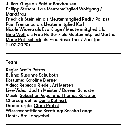
Julian Kluge
als Baldur Barkhausen
Philipp Staschull
als Meutenmitglied Wolfgang /
Marktfrau
Friedrich Steinlein
als Meutenmitglied Rudi / Polizist
Paul Trempnau
als Meutenmitglied Karl
Nicole Widera
als Eva Kluge / Meutenmitglied Lila
Nina Wolf
als Frau Heitler / als Meutenmitglied Martha
Marie Rathscheck
als Frau Rosenthal / Zooi (am
14.02.2020)
Team
Regie:
Armin Petras
Bühne:
Susanne Schuboth
Kostüme:
Karoline Bierner
Video:
Rebecca Riedel
,
Ari Merten
Live-Video:
Judith Meister / Doreen Schuster
Musik:
Sebastian Vogel und Thomas Kürstner
Choreographie:
Denis Kuhnert
Dramaturgie:
Clara Probst
Wissenschaftliche Beratung:
Sascha Lange
Licht:
Jörn Langkabel