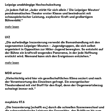
allein“ und das historische Phänomen der
Leipzigs unabhängige Hochschulzeitung
Leipziger Meuten — beide verhandeln
„In jedem Fall ist ‚Jeder stirbt für sich allein / Die Leipziger Meuten‘
Opposition zur Zeit des Nationalsozialismus,
postdramatisches Theater erster Klasse und beeindruckt mit
schauspielerischer Leistung, explosiver Kraft und großartigem
einerseits in der Generation der Eltern,
Bühnenbild.“
andererseits in der Generation der Kinder.
mehr lesen
Und beide Male geht es dabei weniger um
einen politischen Akt als vielmehr um den
LVZ
„Die aufwändige Inszenierung verwebt die Romanhandlung mit den
Versuch, innerhalb eines faschistischen
sogenannten Leipziger Meuten – Jugendgruppen, die sich selbst
Systems für Freiräume, Selbstbestimmung
organisiert in Opposition zur Hitler-Jugend bewegten. So entsteht auf
der Bühne ein kraftvoll wogendes Panorama, in der jede Hoffnung
und die eigenen Überzeugungen zu kämpfen.
erstickt wird. Niemand kann sich den Ereignissen entziehen.“
mehr lesen
„Jeder stirbt für sich allein“ fängt die
Verzweiflung der Quangels sowie die von
MDR artour
„Vielschichtig wird hier ein gesellschaftliches Klima seziert und nach
Angst über Feigheit bis zu Hass reichenden
der Verantwortung des Einzelnen gefragt. Ein energetischer
Emotionen ihres Umfelds ein, so dass ein
Theaterabend mit viel Stoff für den Kopf, denn der Gegenwartsbezug
schwingt immer mit.“
Panorama des alltäglichen Lebens im
Nationalsozialismus entsteht. Durch die
mephisto 97.6
Verschränkung des Romans mit der
„Die Inszenierung [schafft es,] durch die schnellen Szenenwechsel und
historischen Realität der Leipziger Meuten
die schauspielerische Leistung des Ensembles, das Publikum bis zum