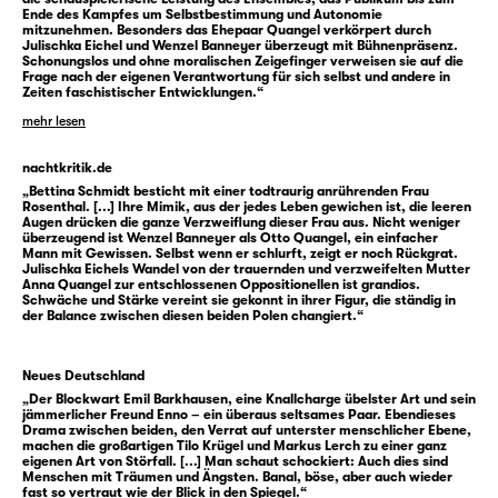
erweitert sich dieses Panorama: Während im
Ende des Kampfes um Selbstbestimmung und Autonomie
mitzunehmen. Besonders das Ehepaar Quangel verkörpert durch
Roman ein einzelnes Ehepaar einer verrohten
Julischka Eichel und Wenzel Banneyer überzeugt mit Bühnenpräsenz.
Schonungslos und ohne moralischen Zeigefinger verweisen sie auf die
Mehrheitsgesellschaft gegenübersteht, ist
Frage nach der eigenen Verantwortung für sich selbst und andere in
Zeiten faschistischer Entwicklungen.“
bei den Leipziger Meuten gerade das
Gruppengefüge der Jugendlichen zentral, so
mehr lesen
dass ein Spannungsfeld zwischen der Frage
nachtkritik.de
nach der Verantwortung des Einzelnen und
„Bettina Schmidt besticht mit einer todtraurig anrührenden Frau
der Kraft einer Gruppe entsteht — verbunden
Rosenthal. [...] Ihre Mimik, aus der jedes Leben gewichen ist, die leeren
Augen drücken die ganze Verzweiflung dieser Frau aus. Nicht weniger
durch die Frage, ob aussichtslose Taten
überzeugend ist Wenzel Banneyer als Otto Quangel, ein einfacher
Mann mit Gewissen. Selbst wenn er schlurft, zeigt er noch Rückgrat.
wirklich vergeblich sind, wenn sie
Julischka Eichels Wandel von der trauernden und verzweifelten Mutter
Selbstbestimmung verheißen können.
Anna Quangel zur entschlossenen Oppositionellen ist grandios.
Schwäche und Stärke vereint sie gekonnt in ihrer Figur, die ständig in
der Balance zwischen diesen beiden Polen changiert.“
Mit der Verschränkung der beiden Stoffe
setzt das Schauspiel Leipzig seinen Weg der
Neues Deutschland
Doppelbefragung fort.
„Der Blockwart Emil Barkhausen, eine Knallcharge übelster Art und sein
jämmerlicher Freund Enno – ein überaus seltsames Paar. Ebendieses
Drama zwischen beiden, den Verrat auf unterster menschlicher Ebene,
machen die großartigen Tilo Krügel und Markus Lerch zu einer ganz
eigenen Art von Störfall. [...] Man schaut schockiert: Auch dies sind
Menschen mit Träumen und Ängsten. Banal, böse, aber auch wieder
fast so vertraut wie der Blick in den Spiegel.“