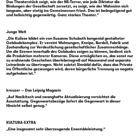
Bereits längere Zeit beobachtet die Gestapo
Das Theaterstück zeigt, wie der NS-Terror, wie jede Diktatur die
Bindungen der Gesellschaft zersetzt, es zeigt, wie der Wahnsinn sich
vermehrt Gruppen von Jugendlichen, die den
langsam, aber stetig ins Gemeinwesen frisst. Das ist beängstigend gut
öffentlichen Raum besetzen und durch
und hellsichtig gegenwärtig. Ganz starkes Theater.“
einheitliche Kleidung und
Auseinandersetzungen mit der Staatsjugend
Junge Welt
auffallen. Es sind Mitglieder der „Leipziger
„Die Kulisse bildet ein von Susanne Schuboth kongenial gestalteter
Gebäudekomplex. Er vereint Wohnungen, Kneipe, Bordell, Fabrik und
Meuten“, einer der größten oppositionellen
Zoohandlung zur Verdeutlichung gesellschaftlicher Zusammenhänge.
Jugendbewegungen während der NS-Zeit,
Um die Szenen innerhalb des Gebäudes zeigen zu können, bedient sich
die Produktion mehrerer Kameras. Diese ermöglichen es, das sonst nur
die sich mit dem Ziel, die eigene Autonomie
zu erahnende Geschehen überlebensgroß auf Hauswand und separate
Leinwände zu übertragen. Nicht zuletzt Sinnbild dafür, dass das Private
zu bewahren, als Alternative zur Hitlerjugend
ins Öffentliche gezwungen wird, deren bürgerliche Trennung so negativ
aufgehoben ist.“
gründen. Wortführer der „Leipziger Meuten“
werden unter dem Vorwurf, einen
kommunistischen Umsturz zu planen, durch
kreuzer — Das Leipzig Magazin
Gestapo, Justiz und Jugendämter verfolgt
„Auf Nazikitsch und zwanghafte Aktualisierung verzichtet die
Ausstattung. Gegenwartsbezüge liefert die Gegenwart in dieser
und zu Gefängnisstrafen verurteilt; einige
Hinsicht selbst genug.“
werden ins KZ Buchenwald gebracht. Doch
die Meuten gibt es weiterhin.
KULTURA-EXTRA
„Eine insgesamt sehr überzeugende Ensembleleistung.“
Hans Falladas Roman „Jeder stirbt für sich