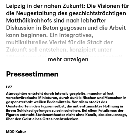
Leipzig in der nahen Zukunft: Die Visionen für
die Neugestaltung des geschichtsträchtigen
Matthäikirchhofs sind nach lebhafter
Diskussion in Beton gegossen und die Arbeit
kann beginnen. Ein integratives,
multikulturelles Viertel für die Stadt der
Zukunft soll entstehen, konzipiert unter
Mitwirkung der Leipziger Stadtgesellschaft –
mehr anzeigen
nachhaltig, gemeinwohlorientiert,
vorwärtsgewandt, lebendig.
Pressestimmen
Doch etwas brodelt unterm Fundament der
LVZ
seit den 80er Jahren das Areal
Atmosphäre entsteht durch intensiv gespielte, manchmal fast
verschwörerische Miniaturen, durch dunkle Nischen und Menschen in
überschattenden ehemaligen Stasi-Zentrale.
gespensterhaft weißen Bademänteln. Vor allem steckt das
Geisterhafte in den Figuren selbst, die mit enttäuschter Hoffnung in
Denn im Untergrund sitzen und schwitzen die
ihrem Schicksal gefangen zu sein scheinen. Bei allem Fatalismus der
unversöhnten Geister der Vergangenheit(en)
Figuren entsteht Stationentheater nicht ohne Komik, das dazu anregt,
über den Geist eines Ortes nachzudenken.
— und warten in den verlassenen Keller-
Räumlichkeiten der einstigen Stasi-Sauna
MDR Kultur