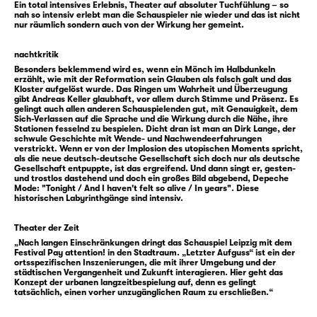
darauf, endlich Gehör zu finden.
Ein total intensives Erlebnis, Theater auf absoluter Tuchfühlung – so
nah so intensiv erlebt man die Schauspieler nie wieder und das ist nicht
nur räumlich sondern auch von der Wirkung her gemeint.
Inspiriert von der bewegten Geschichte des
Areals Matthäikirchhof geht das Wiener
nachtkritik
Kollektiv DARUM der Frage nach, welche
Besonders beklemmend wird es, wenn ein Mönch im Halbdunkeln
erzählt, wie mit der Reformation sein Glauben als falsch galt und das
unversöhnten Themen und Konflikte der
Kloster aufgelöst wurde. Das Ringen um Wahrheit und Überzeugung
gibt Andreas Keller glaubhaft, vor allem durch Stimme und Präsenz. Es
Vergangenheit in Form Sprengkraft
gelingt auch allen anderen Schauspielenden gut, mit Genauigkeit, dem
bergender Potenziale ins Hier und Jetzt
Sich-Verlassen auf die Sprache und die Wirkung durch die Nähe, ihre
Stationen fesselnd zu bespielen. Dicht dran ist man an Dirk Lange, der
hineinwirken. Als immersive Performance
schwule Geschichte mit Wende- und Nachwendeerfahrungen
verstrickt. Wenn er von der Implosion des utopischen Moments spricht,
zwischen Theaterstück und multimedialer
als die neue deutsch-deutsche Gesellschaft sich doch nur als deutsche
Gesellschaft entpuppte, ist das ergreifend. Und dann singt er, gesten-
Installation gibt „Letzter Aufguss“ seinem
und trostlos dastehend und doch ein großes Bild abgebend, Depeche
Publikum die Möglichkeit, einem
Mode: "Tonight / And I haven't felt so alive / In years". Diese
historischen Labyrinthgänge sind intensiv.
breitgefächerten Figurenpersonal aus
zahlreichen Jahrhunderten Leipziger
Theater der Zeit
Geschichte zu begegnen, und stellt dabei die
„Nach langen Einschränkungen dringt das Schauspiel Leipzig mit dem
Festival Pay attention! in den Stadtraum. „Letzter Aufguss“ ist ein der
Frage, wie wir die Zukunft im Angesicht einer
ortsspezifischen Inszenierungen, die mit ihrer Umgebung und der
sich zunehmend aufheizenden Gegenwart
städtischen Vergangenheit und Zukunft interagieren. Hier geht das
Konzept der urbanen langzeitbespielung auf, denn es gelingt
gestalten wollen.
tatsächlich, einen vorher unzugänglichen Raum zu erschließen.“