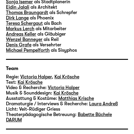
Sonja Isemer
als Stadtplanerin
Eidin Jalali
als Architekt
Thomas Braungardt
als Schrepfer
Dirk Lange
als Phoenix
Teresa Schergaut
als Bach
Markus Lerch
als Mitarbeiter
Andreas Keller
als Gläubiger
Wenzel Banneyer
als Reil
Denis Grafe
als Versehrter
Michael Pempelforth
als Sisyphos
Team
Regie:
Victoria Halper
,
Kai Krösche
Text:
Kai Krösche
Video & Recherche:
Victoria Halper
Musik & Sounddesign:
Kai Krösche
Ausstattung & Kostüme:
Matthias Krische
Dramaturgie / Interviews & Recherche:
Laura Andreß
Licht:
Veit-Rüdiger Griess
Theaterpädagogische Betreuung:
Babette Büchele
DARUM