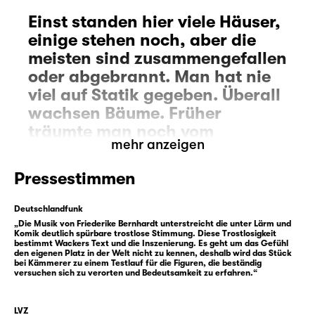
Einst standen hier viele Häuser,
einige stehen noch, aber die
meisten sind zusammengefallen
oder abgebrannt. Man hat nie
viel auf Statik gegeben. Überall
wachsen Bäume. Früher
träumte man noch vom
mehr anzeigen
Aufstieg, von der
wirtschaftlichen Expansion,
Pressestimmen
man steigerte sich in Ideen
hinein und machte Pläne, man
Deutschlandfunk
schwärmte. Aber nicht alles
„Die Musik von Friederike Bernhardt unterstreicht die unter Lärm und
Komik deutlich spürbare trostlose Stimmung. Diese Trostlosigkeit
taugt zur Maximierung, musste
bestimmt Wackers Text und die Inszenierung. Es geht um das Gefühl
den eigenen Platz in der Welt nicht zu kennen, deshalb wird das Stück
man einsehen. Nicht alles wird
bei Kämmerer zu einem Testlauf für die Figuren, die beständig
versuchen sich zu verorten und Bedeutsamkeit zu erfahren.“
groß. Mehr weiß ich nicht.
Mitten im Wolfserwartungsland ist dem
LVZ