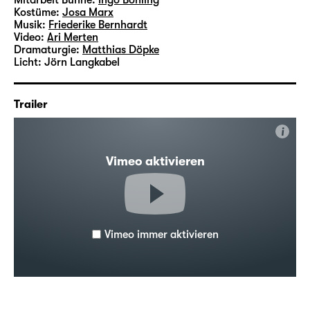
Mitarbeit Bühne:
Ingo Böhling
Kostüme:
Josa Marx
Musik:
Friederike Bernhardt
Video:
Ari Merten
Dramaturgie:
Matthias Döpke
Licht:
Jörn Langkabel
Trailer
i
Vimeo aktivieren
Vimeo immer aktivieren