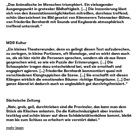
Hotelwirt Roman die Anwesenheit seiner
„Das Animalische im Menschen triumphiert. Ein vielsagender
Ausgangspunkt in grotesker Bildhaftigkeit. [...] Die Inszenierung lässt
Geliebten und Angestellten Juliette zum
sich von den Assoziationsmöglichkeiten mitreißen, durchaus treffend,
schön überzeichnet ins Bild gesetzt von Kämmerers Totenacker-Bühne,
Leben genug. Für sie will er den Wolf töten,
von Friederike Bernhardt mit Sounds und Keyboards atmosphärisch
sollte der sich blicken lassen. Doch Juliettes
treffend untermalt.“
Vorstellungen vom Glück sind ganz anderer
Natur. Jockel, der beobachtende Dauergast,
MDR Kultur
sitzt und trinkt und hätte doch so manche
„Ein kleines Theaterwunder, denn es gelingt diesen Text aufzubrechen,
zu zerlegen, in kleine Portionen, oft Monologe, und es wirkt dann auch
interessante Geschichte zu erzählen. Denn
so, als ob hier nicht die Personen sprechen, sondern als ob aus ihnen
gesprochen wird, so wie ein Puzzle der Erinnerungen. [...] Die
der Realismus, auf dessen Fährte der
Schauspieler tragen dazu entscheidend bei, weil sie ernsthaft und
konkrete Ort und die klare
engagiert agieren. […] Friederike Bernhardt kommentiert quasi mit
verschiedenen Klangteppichen die Szene. […] Sie erschafft mit diesen
Figurenkonstellation führen, wird in
Klängen wirklich die emotionalen Räume: richtige Klangräume. […] Der
ganze Abend ist dadurch auch so unglaublich gut durchrhythmisiert.“
„Wolfserwartungsland“ immer wieder
unvermittelt von surrealen Schlaglichtern
aufgerissen.
Sächsische Zeitung
„Naiv, grob, geil, durchtrieben sind die Provinzler, das kann man dem
Stück als Klischee anlasten. Da die Kaltschnäuzigkeit aber ironisch
Fest steht, dass jenes Hotel schon bessere
textklug und schön bizarr auf diese Schädelstättenbühne kommt, bleibt
man bis zum Schluss so erheitert wie verstört dabei.“
Tage gesehen hat – genau wie die Handvoll
mehr lesen
Gestrandeter darin. Doch tapfer halten sie
an ihren glanzvollen Zukunftsvisionen fest,