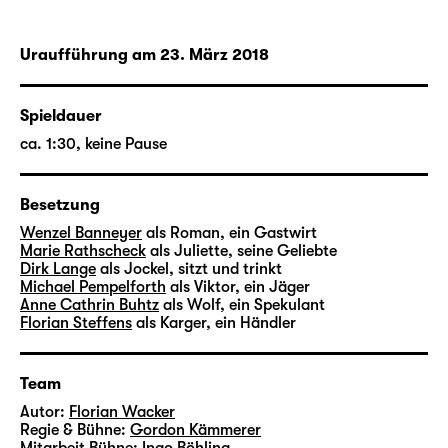
ganz gleich ob bereits entschieden ist oder
nicht, dass ihre Erwartungen ans Leben sich
Uraufführung am 23. März 2018
niemals erfüllen werden. In diese
stillstehende Szenerie treten als
Spieldauer
Hoffnungsträger zwei Fremde aus der
imaginären weiten Welt. Oder sind es
ca. 1:30, keine Pause
Geister aus einer verdrängten
Vergangenheit? Und auch der Wolf, der als
Besetzung
Grenzgänger weite Strecken durchwandert,
Wenzel Banneyer
als Roman, ein Gastwirt
lässt nicht allzu lange auf sich warten.
Marie Rathscheck
als Juliette, seine Geliebte
Dirk Lange
als Jockel, sitzt und trinkt
Regisseur Gordon Kämmerer brachte vor
Michael Pempelforth
als Viktor, ein Jäger
Anne Cathrin Buhtz
als Wolf, ein Spekulant
Florian Wacker
s erstem Theaterstück bereits
Florian Steffens
als Karger, ein Händler
Nolte Decars „
Das Tierreich
“ und Ferdinand
Schmalz’ „
der herzerlfresser
“ am Schauspiel
Leipzig zur Uraufführung.
Team
Autor:
Florian Wacker
Regie & Bühne:
Gordon Kämmerer