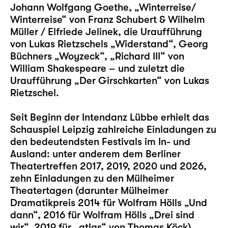
Johann Wolfgang Goethe,
„Winterreise/
Winterreise“
von Franz Schubert & Wilhelm
Müller / Elfriede Jelinek, die Uraufführung
von Lukas Rietzschels
„Widerstand“
, Georg
Büchners
„Woyzeck“
,
„Richard III“
von
William Shakespeare – und zuletzt die
Uraufführung „
Der Girschkarten
“ von Lukas
Rietzschel.
Seit Beginn der Intendanz Lübbe erhielt das
Schauspiel Leipzig zahlreiche Einladungen zu
den bedeutendsten Festivals im In- und
Ausland: unter anderem dem Berliner
Theatertreffen 2017, 2019, 2020 und 2026,
zehn Einladungen zu den Mülheimer
Theatertagen (darunter Mülheimer
Dramatikpreis 2014 für Wolfram Hölls „
Und
dann
“, 2016 für Wolfram Hölls „
Drei sind
wir
“, 2019 für „
atlas
“ von Thomas Köck)