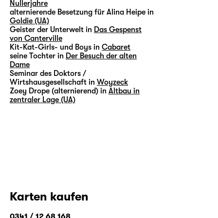
Nullerjahre
alternierende Besetzung für Alina Heipe in
Goldie (UA)
Geister der Unterwelt in
Das Gespenst
von Canterville
Kit-Kat-Girls- und Boys in
Cabaret
seine Tochter in
Der Besuch der alten
Dame
Seminar des Doktors /
Wirtshausgesellschaft in
Woyzeck
Zoey Drope (alternierend) in
Altbau in
zentraler Lage (UA)
Karten kaufen
0341 / 12 68 168