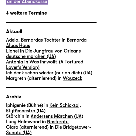
an der Abendkasse
weitere Termine
Aktuell
Adela, Bernardas Tochter in
Bernarda
Albas Haus
Lionel in
Die Jungfrau von Orleans
deutsche märchen (UA)
Antonia in
Was ihr wollt (A Tortured
Lover’s Version)
Ich denk schon wieder (nur an dich) (UA)
Margreth (alternierend) in
Woyzeck
Archiv
Iphigenie (Bühne) in
Kein Schicksal,
Klytämnestra (UA)
Störchin in
Andersens Märchen (UA)
Lucy Holmwood in
Nosferatu
Clara (alternierend) in
Die Bridgetower-
Sonate (UA)