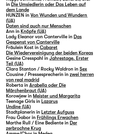
in
Die Umsiedlerin oder Das Leben auf
dem Lande
HUNZEN in
Von Wunden und Wundern
(UA)
Daten sind auch nur Menschen
Ann in
Knöpfe (UA)
Lady Eleanor von Canterville in
Das
Gespenst von Canterville
Fräulein Kost in
Cabaret
Die Wiedervereinigung der beiden Koreas
Gesine Cresspahl in
Jahrestage. Erster
Teil (UA)
Clara Stanton / Rocky Waldron in
Sex
Cousine / Pressesprecherin in
zwei herren
von real madrid
Roberta in
Arabella oder Die
Märchenbraut (UA)
Korowjew in
Meister und Margarita
Teenage Girls in
Lazarus
Undine (UA)
Stadtplanerin in
Letzter Aufguss
Frau Gabor in
Frühlings Erwachen
Marthe Rull / Eine Bediente in
Der
zerbrochne Krug
Amme/Chor in
Medea