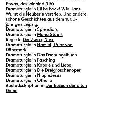
Etwas, das wir sind (UA)
Dramaturgie in
I’ll be back! Wie Hans
Wurst die Neuberin vertrieb. Und andere
schöne Geschichten aus dem 1000-
jährigen Leipzig.
Dramaturgie in
Splendid’s
Dramaturgie in
Maria Stuart
Regie in
Der Zwerg Nase
Dramaturgie in
Hamlet, Prinz von
Dänemark
Dramaturgie in
Das Dschungelbuch
Dramaturgie in
Fasching
Dramaturgie in
Kabale und Liebe
Dramaturgie in
Die Dreigroschenoper
Dramaturgie in
NippleJesus
Dramaturgie in
Othello
Audiodeskription in
Der Besuch der alten
Dame