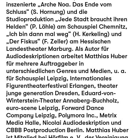
inszenierte „Arche Noa. Das Ende vom
Schluss“ (S. Hornung) und die
Studioproduktion „Jede Stadt braucht ihren
Helden“ (P. Löhle) am Schauspiel Chemnitz,
„Ich bin dann mal weg“ (H. Kerkeling) und
„Der Fiskus“ (F. Zeller) am Hessischen
Landestheater Marburg. Als Autor für
Audiodeskriptionen arbeitet Matthias Huber
für mehrere Auftraggeber in
unterschiedlichen Genres und Medien, u. a.
für Schauspiel Leipzig, Internationales
Figurentheaterfestival Erlangen, theater
junge generation Dresden, Eduard-von-
Winterstein-Theater Annaberg-Buchholz,
euro-scene Leipzig, Forward Dance
Company Leipzig, Polymora Inc., Metrix
Media Halle, Nicolai Audiodeskription und
CBBB Postproduction Berlin. Matthias Huber
ist Mitglied bei Hörfilm e. V., der Vereinigung