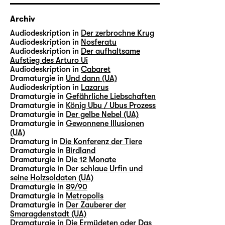
Archiv
Audiodeskription in
Der zerbrochne Krug
Audiodeskription in
Nosferatu
Audiodeskription in
Der aufhaltsame
Aufstieg des Arturo Ui
Audiodeskription in
Cabaret
Dramaturgie in
Und dann (UA)
Audiodeskription in
Lazarus
Dramaturgie in
Gefährliche Liebschaften
Dramaturgie in
König Ubu / Ubus Prozess
Dramaturgie in
Der gelbe Nebel (UA)
Dramaturgie in
Gewonnene Illusionen
(UA)
Dramaturg in
Die Konferenz der Tiere
Dramaturgie in
Birdland
Dramaturgie in
Die 12 Monate
Dramaturgie in
Der schlaue Urfin und
seine Holzsoldaten (UA)
Dramaturgie in
89/90
Dramaturgie in
Metropolis
Dramaturgie in
Der Zauberer der
Smaragdenstadt (UA)
Dramaturgie in
Die Ermüdeten oder Das